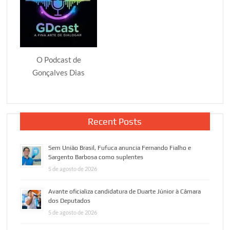
O Podcast de
Gonçalves Dias
Recent Posts
Sem União Brasil, Fufuca anuncia Fernando Fialho e
Sargento Barbosa como suplentes
5 de agosto de 2026
Avante oficializa candidatura de Duarte Júnior à Câmara
dos Deputados
5 de agosto de 2026