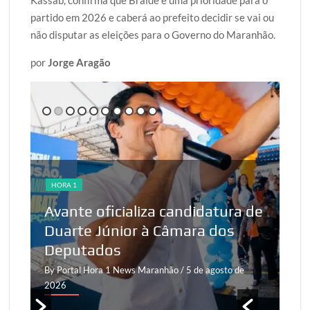
partido em 2026 e caberá ao prefeito decidir se vai ou
não disputar as eleições para o Governo do Maranhão.
por
Jorge Aragão
HORA 1
HO
Avante oficializa candidatura de
We
Duarte Júnior à Câmara dos
de
Deputados
Op
By Portal Hora 1 News Maranhão
/ 5 de agosto de
By 
2026
20