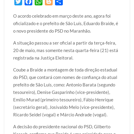
T
F
W
B
S
w
a
h
l
h
O acordo celebrado em março deste ano, agora foi
i
c
a
o
a
oficializado e o prefeito de São Luís, Eduardo Braide, é
t
e
t
g
r
o novo presidente do PSD no Maranhão.
t
b
s
g
e
e
o
A
e
A situação passou a ser oficial a partir da terça-feira,
r
o
p
r
20 de maio, mas somente nesta quarta-feira (21) está
k
p
registrada na Justiça Eleitoral.
Coube a Braide a montagem de toda direção estadual
do PSD, que contará com nomes de confiança do atual
prefeito de São Luís, como: Antonio Barata (segundo
tesoureiro), Denise Gasparinho (vice-presidente),
Emílio Murad (primeiro tesoureiro), Fábio Henrique
(secretário geral), Josivaldo Melo (vice-presidente),
Ricardo Seidel (vogal) e Márcio Andrade (vogal).
A decisão do presidente nacional do PSD, Gilberto
Kassab, confirma que Braide é uma prioridade para o