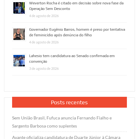
Weverton Rocha é citado em decisão sobre nova fase da
Operação Sem Desconto
4 de agosto de 2026
Governador Eugênio Barros, homem é preso por tentativa
de feminicídio após denúncia do filho
4 de agosto de 2026
Lahesio tem candidatura ao Senado confirmada em
convenção
3 de agosto de 2026
Posts recentes
Sem União Brasil, Fufuca anuncia Fernando Fialho e
Sargento Barbosa como suplentes
Avante oficializa candidatura de Duarte Júnior à Câmara