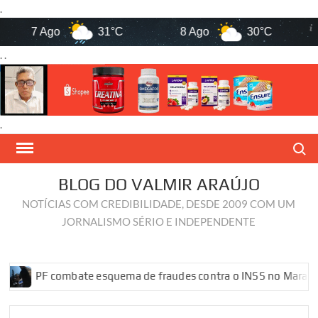
.
7 Ago
31°C
8 Ago
30°C
9
. .
.
Skip
Search
to
content
BLOG DO VALMIR ARAÚJO
NOTÍCIAS COM CREDIBILIDADE, DESDE 2009 COM UM
JORNALISMO SÉRIO E INDEPENDENTE
PF combate esquema de fraudes contra o INSS no Maranhão