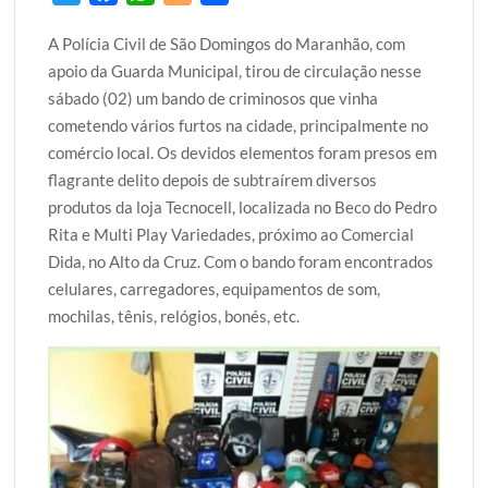
w
a
h
l
h
A Polícia Civil de São Domingos do Maranhão, com
i
c
a
o
a
apoio da Guarda Municipal, tirou de circulação nesse
t
e
t
g
r
sábado (02) um bando de criminosos que vinha
t
b
s
g
e
cometendo vários furtos na cidade, principalmente no
e
o
A
e
comércio local. Os devidos elementos foram presos em
r
o
p
r
flagrante delito depois de subtraírem diversos
k
p
produtos da loja Tecnocell, localizada no Beco do Pedro
Rita e Multi Play Variedades, próximo ao Comercial
Dida, no Alto da Cruz. Com o bando foram encontrados
celulares, carregadores, equipamentos de som,
mochilas, tênis, relógios, bonés, etc.