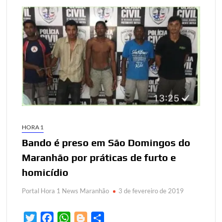
HORA 1
Bando é preso em São Domingos do
Maranhão por práticas de furto e
homicídio
Portal Hora 1 News Maranhão
3 de fevereiro de 2019
T
F
W
B
S