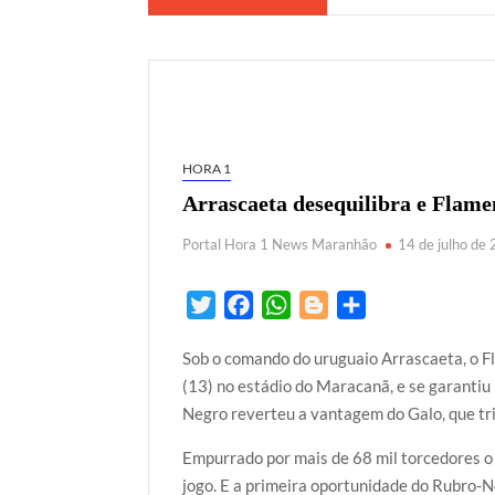
HORA 1
Arrascaeta desequilibra e Flame
Portal Hora 1 News Maranhão
14 de julho de
T
F
W
B
S
w
a
h
l
h
Sob o comando do uruguaio Arrascaeta, o Fl
i
c
a
o
a
(13) no estádio do Maracanã, e se garantiu 
t
e
t
g
r
Negro reverteu a vantagem do Galo, que triu
t
b
s
g
e
e
o
A
e
Empurrado por mais de 68 mil torcedores o
r
o
p
r
jogo. E a primeira oportunidade do Rubro-N