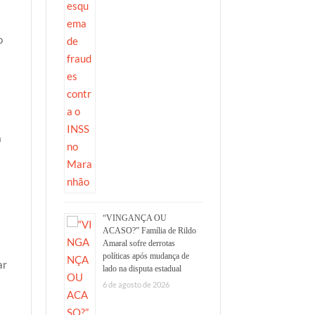
o
a
“VINGANÇA OU
ACASO?” Família de Rildo
Amaral sofre derrotas
políticas após mudança de
ar
lado na disputa estadual
6 de agosto de 2026