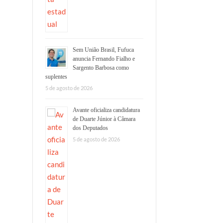
Sem União Brasil, Fufuca
anuncia Fernando Fialho e
Sargento Barbosa como
suplentes
5 de agosto de 2026
Avante oficializa candidatura
de Duarte Júnior à Câmara
dos Deputados
5 de agosto de 2026