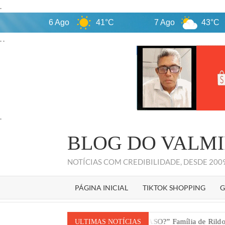
.
6 Ago
41°C
7 Ago
43°C
. .
.
Skip
BLOG DO VALMI
to
content
NOTÍCIAS COM CREDIBILIDADE, DESDE 20
PÁGINA INICIAL
TIKTOK SHOPPING
G
ão
“VINGANÇA OU ACASO?” Família de Rildo Amaral sofre de
ULTIMAS NOTÍCIAS