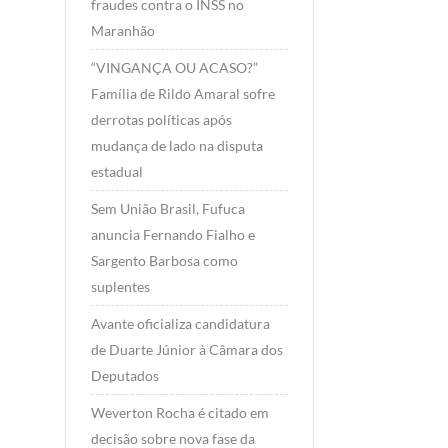
fraudes contra o INSS no
Maranhão
“VINGANÇA OU ACASO?”
Família de Rildo Amaral sofre
derrotas políticas após
mudança de lado na disputa
estadual
Sem União Brasil, Fufuca
anuncia Fernando Fialho e
Sargento Barbosa como
suplentes
Avante oficializa candidatura
de Duarte Júnior à Câmara dos
Deputados
Weverton Rocha é citado em
decisão sobre nova fase da