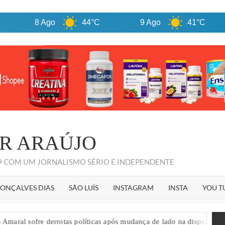
8 Ago
44°C
9 Ago
41°C
1
R ARAÚJO
09 COM UM JORNALISMO SÉRIO E INDEPENDENTE
ONÇALVES DIAS
SÃO LUÍS
INSTAGRAM
INSTA
YOU T
rrotas políticas após mudança de lado na disputa estadual