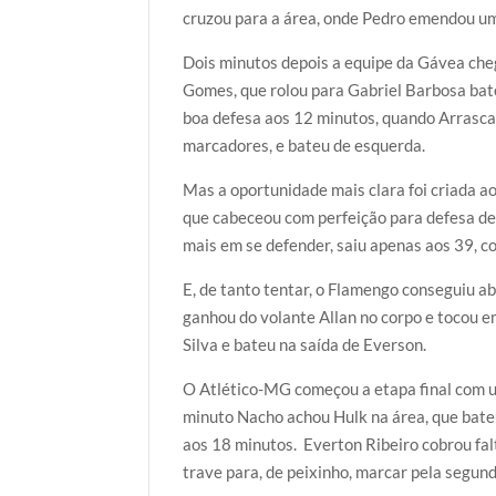
k
p
cruzou para a área, onde Pedro emendou uma
Dois minutos depois a equipe da Gávea ch
Gomes, que rolou para Gabriel Barbosa bate
boa defesa aos 12 minutos, quando Arrascaet
marcadores, e bateu de esquerda.
Mas a oportunidade mais clara foi criada a
que cabeceou com perfeição para defesa de 
mais em se defender, saiu apenas aos 39, c
E, de tanto tentar, o Flamengo conseguiu ab
ganhou do volante Allan no corpo e tocou 
Silva e bateu na saída de Everson.
O Atlético-MG começou a etapa final com um
minuto Nacho achou Hulk na área, que bate
aos 18 minutos. Everton Ribeiro cobrou fa
trave para, de peixinho, marcar pela segund