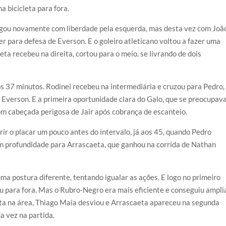
 bicicleta para fora.
egou novamente com liberdade pela esquerda, mas desta vez com Joã
r para defesa de Everson. E o goleiro atleticano voltou a fazer uma
a recebeu na direita, cortou para o meio, se livrando de dois
os 37 minutos. Rodinei recebeu na intermediária e cruzou para Pedro,
Everson. E a primeira oportunidade clara do Galo, que se preocupav
om cabeçada perigosa de Jair após cobrança de escanteio.
rir o placar um pouco antes do intervalo, já aos 45, quando Pedro
em profundidade para Arrascaeta, que ganhou na corrida de Nathan
a postura diferente, tentando igualar as ações. E logo no primeiro
u para fora. Mas o Rubro-Negro era mais eficiente e conseguiu ampli
lta na área, Thiago Maia desviou e Arrascaeta apareceu na segunda
a vez na partida.