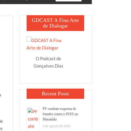
GDCAST A Fina Arte
de Dialogar
O Podcast de
Gonçalves Dias
Recent Posts
a
PF combate esquema de
fraudes contra o INSS no
Maranhão
de
6 de agosto de 2026
 e