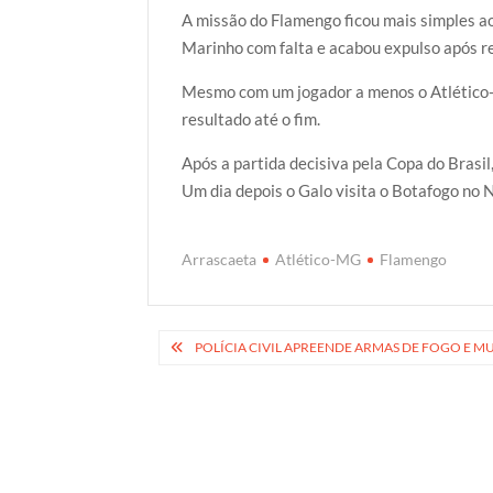
A missão do Flamengo ficou mais simples a
Marinho com falta e acabou expulso após r
Mesmo com um jogador a menos o Atlético-
resultado até o fim.
Após a partida decisiva pela Copa do Brasi
Um dia depois o Galo visita o Botafogo no N
Arrascaeta
Atlético-MG
Flamengo
Navegação
POLÍCIA CIVIL APREENDE ARMAS DE FOGO E M
de
Post