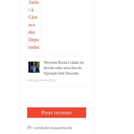
Weverton Rocha é citado em
decisão sobre nova fase da
Operação Sem Desconto
4 de agosto de 2026
Posts recentes
PF combate esquema de