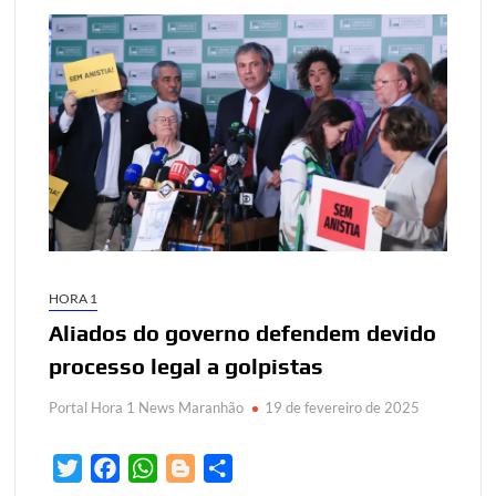
HORA 1
Aliados do governo defendem devido
processo legal a golpistas
Portal Hora 1 News Maranhão
19 de fevereiro de 2025
T
F
W
B
S