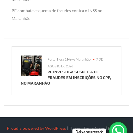
PF combate esquema de fraudes contra o INSS no
Maranhão
Portal Hora 1 News Maranhão
7 DE
AGOSTO DE 2026
PF INVESTIGA SUSPEITA DE
FRAUDES EM INSCRIÇÕES NO CPF,
NO MARANHÃO
Proudly powered by WordPress
|
Theme: TimesNews
|
By
Theme
Deixe seu recado