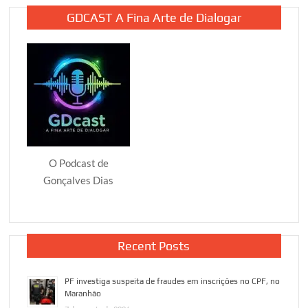
GDCAST A Fina Arte de Dialogar
O Podcast de
Gonçalves Dias
Recent Posts
PF investiga suspeita de fraudes em inscrições no CPF, no
Maranhão