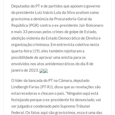
w
a
h
l
h
Deputados do PT e de partidos que apoiam o governo
i
c
a
o
a
do presidente Luiz Inácio Lula da Silva avaliam como
t
e
t
g
r
gravíssima a denúncia da Procuradoria-Geral da
t
b
s
g
e
República (PGR) contra o ex-presidente Jair Bolsonaro
e
o
A
e
e mais 33 pessoas pelos crimes de golpe de Estado,
r
o
p
r
abolição violenta do Estado Democrático de Direito e
k
p
organização criminosa. Em entrevista coletiva nesta
quarta-feira (19), eles também rejeitaram a
possibilidade de aprovar uma anistia para os
envolvidos nos atos antidemocráticos do dia 8 de
janeiro de 2023.
O líder da bancada do PT na Câmara, deputado
Lindbergh Farias (PT-RJ), disse que as revelações são
estarrecedoras e chocam o país. “Ninguém aqui está
festejando porque o ex-presidente foi denunciado, vai
ser julgado e condenado pelo Supremo Tribunal
Federal. Os fatos aqui são gravíssimos, essa é uma das