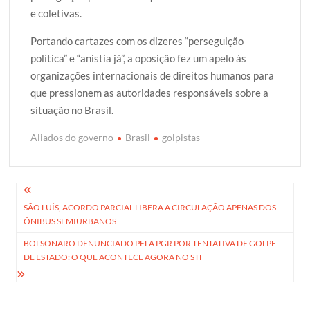
e coletivas.
Portando cartazes com os dizeres “perseguição
política” e “anistia já”, a oposição fez um apelo às
organizações internacionais de direitos humanos para
que pressionem as autoridades responsáveis sobre a
situação no Brasil.
Aliados do governo
Brasil
golpistas
Navegação
SÃO LUÍS, ACORDO PARCIAL LIBERA A CIRCULAÇÃO APENAS DOS
de
ÔNIBUS SEMIURBANOS
Post
BOLSONARO DENUNCIADO PELA PGR POR TENTATIVA DE GOLPE
DE ESTADO: O QUE ACONTECE AGORA NO STF