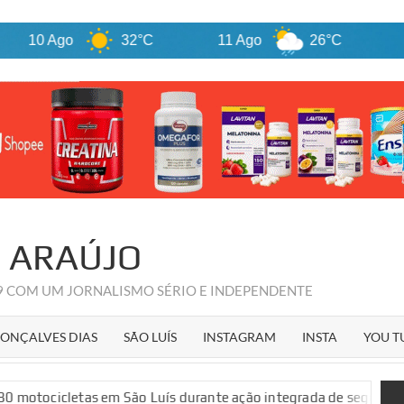
 Ago
32°C
11 Ago
26°C
12 Ag
R ARAÚJO
09 COM UM JORNALISMO SÉRIO E INDEPENDENTE
ONÇALVES DIAS
SÃO LUÍS
INSTAGRAM
INSTA
YOU T
tas em São Luís durante ação integrada de segurança pública