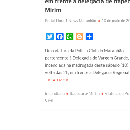
em frente à delegacia de Itape
Mirim
Portal Hora 1 News Maranhão
10 de maio de 2
T
F
W
B
S
w
a
h
l
h
Uma viatura da Polícia Civil do Maranhão,
i
c
a
o
a
pertencente à Delegacia de Vargem Grande, 
t
e
t
g
r
incendiada na madrugada deste sábado (10),
t
b
s
g
e
volta das 2h, em frente à Delegacia Regional
e
o
A
e
READ MORE
r
o
p
r
k
p
incendiada
Itapecuru-Mirim
Viatura da Pol
Civil