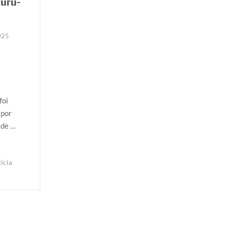
curu-
025
foi
 por
 de …
ícia