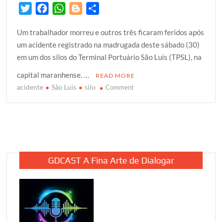
T
F
W
B
S
w
a
h
l
h
Um trabalhador morreu e outros três ficaram feridos após
i
c
a
o
a
um acidente registrado na madrugada deste sábado (30)
t
e
t
g
r
em um dos silos do Terminal Portuário São Luís (TPSL), na
t
b
s
g
e
e
o
A
e
capital maranhense. …
READ MORE
r
o
p
r
acidente
São Luis
silo
on
Comment
k
p
Trabalhador
morre
e
três
ficam
feridos
GDCAST A Fina Arte de Dialogar
em
acidente
em
silo
no
Porto