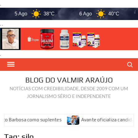
.
5 Ago
38°C
6 Ago
40°C
. .
.
Skip
Search
to
content
BLOG DO VALMIR ARAÚJO
NOTÍCIAS COM CREDIBILIDADE, DESDE 2009 COM UM
JORNALISMO SÉRIO E INDEPENDENTE
o Barbosa como suplentes
Avante oficializa candidatura
Tag:
silo