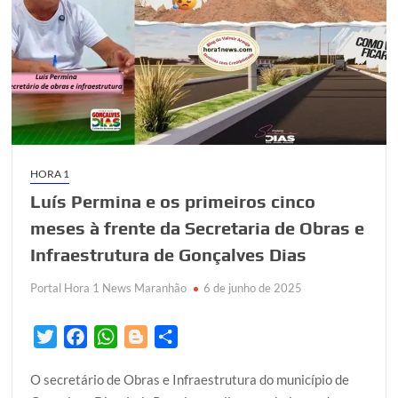
serviço
de
drenagem
nas
ruas
da
cidade
HORA 1
Luís Permina e os primeiros cinco
meses à frente da Secretaria de Obras e
Infraestrutura de Gonçalves Dias
Portal Hora 1 News Maranhão
6 de junho de 2025
T
F
W
B
S
w
a
h
l
h
O secretário de Obras e Infraestrutura do município de
i
c
a
o
a