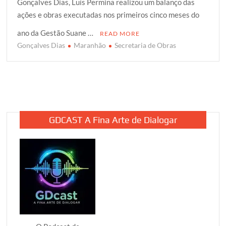
Gonçalves Dias, Luís Permina realizou um balanço das
t
e
t
g
r
ações e obras executadas nos primeiros cinco meses do
t
b
s
g
e
e
o
A
e
ano da Gestão Suane …
READ MORE
r
o
p
r
Gonçalves Dias
Maranhão
Secretaria de Obras
k
p
GDCAST A Fina Arte de Dialogar