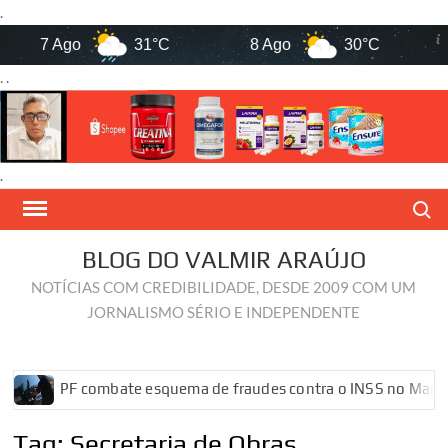
.
7 Ago
31°C
8 Ago
30°C
9 
. .
.
Skip
Search
to
content
BLOG DO VALMIR ARAÚJO
NOTÍCIAS COM CREDIBILIDADE, DESDE 2009 COM UM
JORNALISMO SÉRIO E INDEPENDENTE
PF combate esquema de fraudes contra o INSS no Maranhão
Tag:
Secretaria de Obras