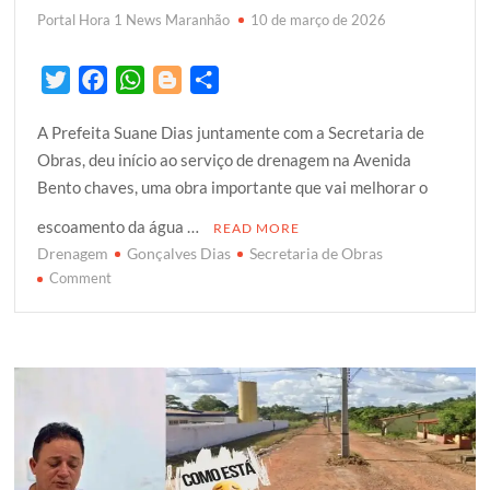
Portal Hora 1 News Maranhão
10 de março de 2026
T
F
W
B
S
w
a
h
l
h
A Prefeita Suane Dias juntamente com a Secretaria de
i
c
a
o
a
Obras, deu início ao serviço de drenagem na Avenida
t
e
t
g
r
Bento chaves, uma obra importante que vai melhorar o
t
b
s
g
e
e
o
A
e
escoamento da água …
READ MORE
r
o
p
r
Drenagem
Gonçalves Dias
Secretaria de Obras
k
on
p
Comment
A
Prefeitura
de
Gonçalves
Dias
continua
com
o