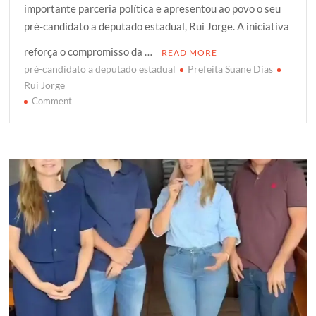
importante parceria política e apresentou ao povo o seu
t
e
t
g
r
pré-candidato a deputado estadual, Rui Jorge. A iniciativa
t
b
s
g
e
e
o
A
e
reforça o compromisso da …
READ MORE
r
o
p
r
pré-candidato a deputado estadual
Prefeita Suane Dias
k
p
Rui Jorge
on
Comment
A
prefeita
Suane
Dias
anunciou
apoio
a
Rui
Jorge,
pré-
candidato
a
deputado