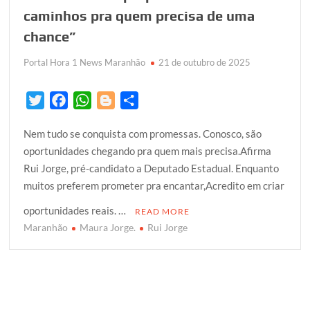
caminhos pra quem precisa de uma
chance”
Portal Hora 1 News Maranhão
21 de outubro de 2025
T
F
W
B
S
w
a
h
l
h
Nem tudo se conquista com promessas. Conosco, são
i
c
a
o
a
oportunidades chegando pra quem mais precisa.Afirma
t
e
t
g
r
Rui Jorge, pré-candidato a Deputado Estadual. Enquanto
t
b
s
g
e
muitos preferem prometer pra encantar,Acredito em criar
e
o
A
e
r
o
p
r
oportunidades reais. …
READ MORE
k
p
Maranhão
Maura Jorge.
Rui Jorge