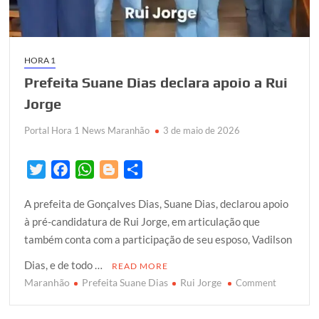
estadual
HORA 1
Prefeita Suane Dias declara apoio a Rui
Jorge
Portal Hora 1 News Maranhão
3 de maio de 2026
T
F
W
B
S
w
a
h
l
h
A prefeita de Gonçalves Dias, Suane Dias, declarou apoio
i
c
a
o
a
à pré-candidatura de Rui Jorge, em articulação que
t
e
t
g
r
também conta com a participação de seu esposo, Vadilson
t
b
s
g
e
e
o
A
e
Dias, e de todo …
READ MORE
r
o
p
r
Maranhão
Prefeita Suane Dias
Rui Jorge
on
Comment
k
p
Prefeita
Suane