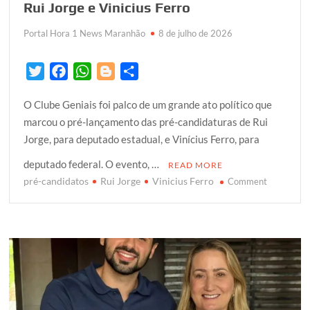
Rui Jorge e Vinicius Ferro
Portal Hora 1 News Maranhão
8 de julho de 2026
T
F
W
B
S
w
a
h
l
h
O Clube Geniais foi palco de um grande ato político que
i
c
a
o
a
marcou o pré-lançamento das pré-candidaturas de Rui
t
e
t
g
r
Jorge, para deputado estadual, e Vinícius Ferro, para
t
b
s
g
e
e
o
A
e
deputado federal. O evento, …
READ MORE
r
o
p
r
pré-candidatos
Rui Jorge
Vinicius Ferro
on
Comment
k
p
Em
Gonçalves
Dias
a
Prefeita
Suane
Dias
reune