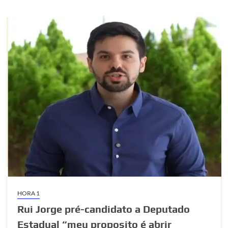
Dias
declara
apoio
a
Rui
Jorge
HORA 1
Rui Jorge pré-candidato a Deputado
Estadual “meu proposito é abrir