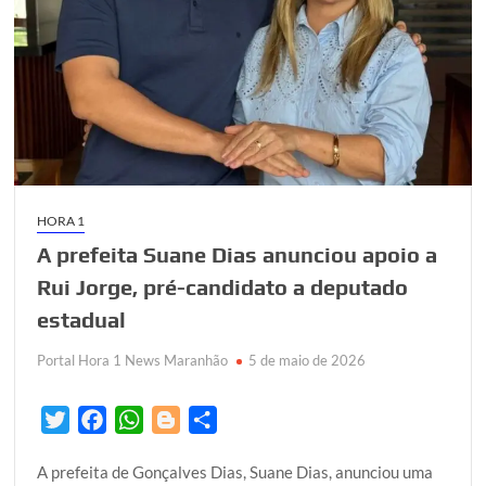
grande
multidão
no
Club
Geniais
para
receber
os
pré-
HORA 1
candidatos
Rui
A prefeita Suane Dias anunciou apoio a
Jorge
Rui Jorge, pré-candidato a deputado
e
estadual
Vinicius
Ferro
Portal Hora 1 News Maranhão
5 de maio de 2026
T
F
W
B
S
w
a
h
l
h
A prefeita de Gonçalves Dias, Suane Dias, anunciou uma
i
c
a
o
a