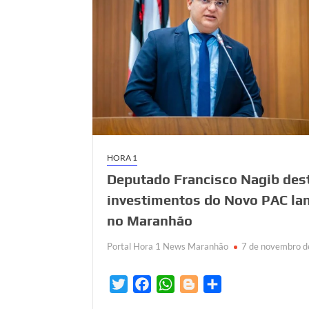
HORA 1
Deputado Francisco Nagib des
investimentos do Novo PAC la
no Maranhão
Portal Hora 1 News Maranhão
7 de novembro 
T
F
W
B
S
w
a
h
l
h