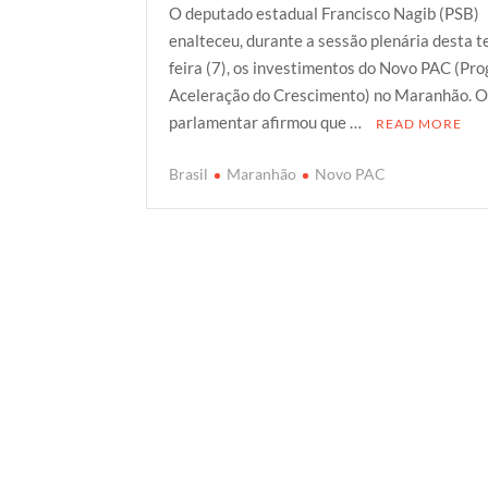
O deputado estadual Francisco Nagib (PSB)
i
c
a
o
a
enalteceu, durante a sessão plenária desta t
t
e
t
g
r
feira (7), os investimentos do Novo PAC (Pr
t
b
s
g
e
Aceleração do Crescimento) no Maranhão. 
e
o
A
e
parlamentar afirmou que …
READ MORE
r
o
p
r
k
p
Brasil
Maranhão
Novo PAC