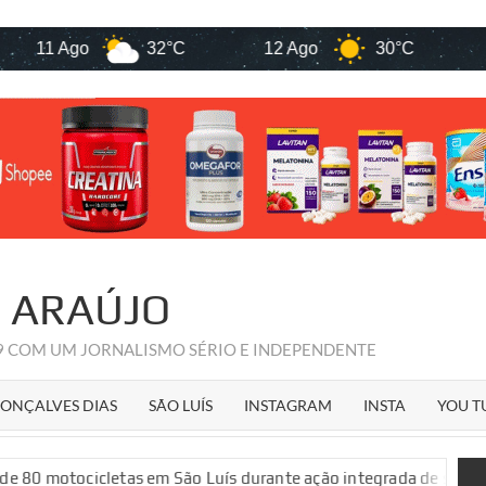
Ago
32°C
12 Ago
30°C
13 Ago
R ARAÚJO
09 COM UM JORNALISMO SÉRIO E INDEPENDENTE
ONÇALVES DIAS
SÃO LUÍS
INSTAGRAM
INSTA
YOU T
tas em São Luís durante ação integrada de segurança pública