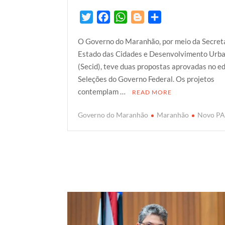
T
F
W
B
S
w
a
h
l
h
O Governo do Maranhão, por meio da Secret
i
c
a
o
a
Estado das Cidades e Desenvolvimento Urb
t
e
t
g
r
(Secid), teve duas propostas aprovadas no e
t
b
s
g
e
Seleções do Governo Federal. Os projetos
e
o
A
e
contemplam …
READ MORE
r
o
p
r
k
p
Governo do Maranhão
Maranhão
Novo P