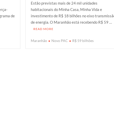
Estão previstas mais de 24 mil unidades
i
c
a
o
a
erça-
habitacionais do Minha Casa, Minha Vida e
t
e
t
g
r
ograma de
investimento de R$ 18 bilhões no eixo transmissã
t
b
s
g
e
O
de energia. O Maranhão está recebendo R$ 59 …
e
o
A
e
READ MORE
r
o
p
r
k
p
Maranhão
Novo PAC
R$ 59 bilhões