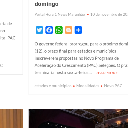
domingo
Portal Hora 1 News Maranhão
10 de novembro de 2
aria de
T
F
W
B
S
ano
w
a
h
l
h
dital PAC
O governo federal prorrogou, para o próximo dom
i
c
a
o
a
(12), o prazo final para estados e municípios
t
e
t
g
r
inscreverem propostas no Novo Programa de
t
b
s
g
e
Aceleração do Crescimento (PAC) Seleções. O pra
AC
e
o
A
e
terminaria nesta sexta-feira …
READ MORE
r
o
p
r
k
p
estados e municípios
Modalidades
Novo PAC