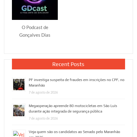
O Podcast de
Gonçalves Dias
Recent Posts
PF investiga suspeita de fraudes em inscrições no CPF, no
Maranhão
7 de agosto de 2026
Megaoperação apreende 80 motocicletas em São Luís
durante ação integrada de segurança pública
7 de agosto de 2026
Veja quem são os candidatos ao Senado pelo Maranhão