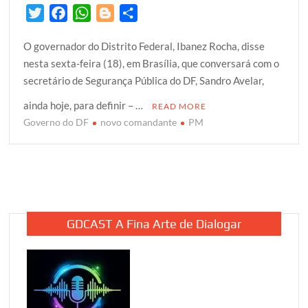
T
F
W
B
S
w
a
h
l
h
O governador do Distrito Federal, Ibanez Rocha, disse
i
c
a
o
a
nesta sexta-feira (18), em Brasília, que conversará com o
t
e
t
g
r
secretário de Segurança Pública do DF, Sandro Avelar,
t
b
s
g
e
e
o
A
e
ainda hoje, para definir – …
READ MORE
r
o
p
r
Governo do DF
novo comandante
PM
k
p
GDCAST A Fina Arte de Dialogar