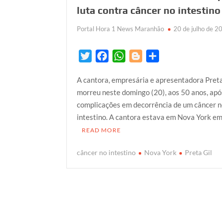
luta contra câncer no intestino
Portal Hora 1 News Maranhão
20 de julho de 2
T
F
W
B
S
w
a
h
l
h
A cantora, empresária e apresentadora Preta
i
c
a
o
a
morreu neste domingo (20), aos 50 anos, apó
t
e
t
g
r
complicações em decorrência de um câncer 
t
b
s
g
e
intestino. A cantora estava em Nova York e
e
o
A
e
READ MORE
r
o
p
r
k
p
câncer no intestino
Nova York
Preta Gil