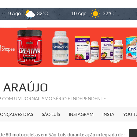
Ago
32°C
10 Ago
32°C
11 Ag
R ARAÚJO
09 COM UM JORNALISMO SÉRIO E INDEPENDENTE
ONÇALVES DIAS
SÃO LUÍS
INSTAGRAM
INSTA
YOU T
icletas em São Luís durante ação integrada de segurança públi