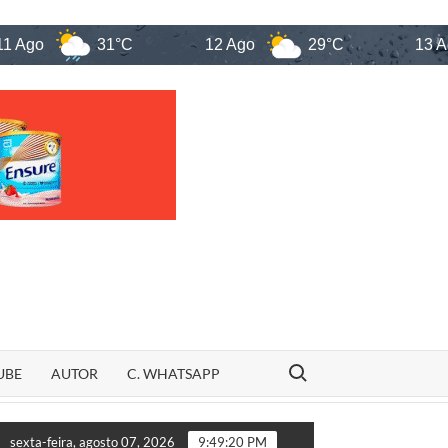
o
31°C
12 Ago
29°C
13 Ago
Search for:
UBE
AUTOR
C. WHATSAPP
ca
Veja quem são os candidatos ao Senado pelo Maranhão e
sexta-feira, agosto 07, 2026
9:49:21 PM