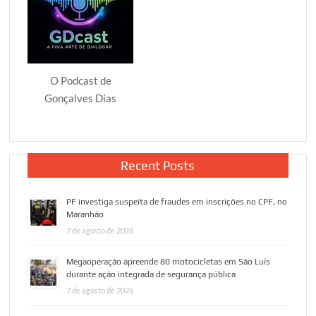
O Podcast de
Gonçalves Dias
Recent Posts
PF investiga suspeita de fraudes em inscrições no CPF, no
Maranhão
7 de agosto de 2026
Megaoperação apreende 80 motocicletas em São Luís
durante ação integrada de segurança pública
7 de agosto de 2026