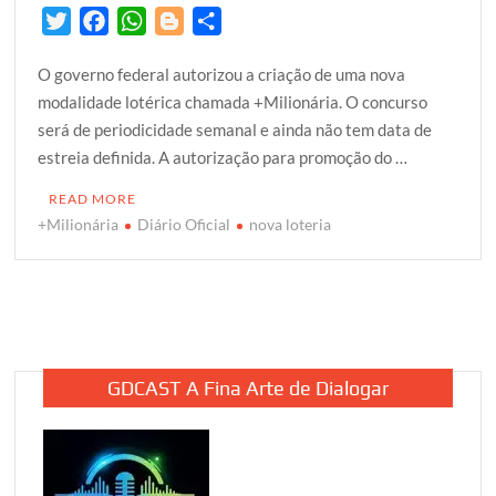
T
F
W
B
S
w
a
h
l
h
O governo federal autorizou a criação de uma nova
i
c
a
o
a
modalidade lotérica chamada +Milionária. O concurso
t
e
t
g
r
será de periodicidade semanal e ainda não tem data de
t
b
s
g
e
estreia definida. A autorização para promoção do …
e
o
A
e
r
o
p
r
READ MORE
k
p
+Milionária
Diário Oficial
nova loteria
GDCAST A Fina Arte de Dialogar