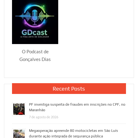
Gonçalves
Dias
MA
O Podcast de
Gonçalves Dias
Recent Posts
PF investiga suspeita de fraudes em inscrições no CPF, no
Maranhão
7 de agosto de 2026
Megaoperação apreende 80 motocicletas em São Luís
durante ação integrada de segurança pública