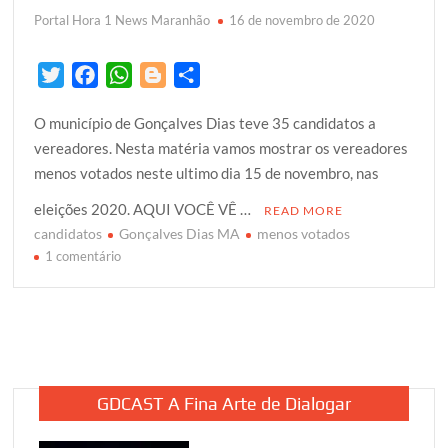
Portal Hora 1 News Maranhão
16 de novembro de 2020
T
F
W
B
S
w
a
h
l
h
O município de Gonçalves Dias teve 35 candidatos a
i
c
a
o
a
vereadores. Nesta matéria vamos mostrar os vereadores
t
e
t
g
r
menos votados neste ultimo dia 15 de novembro, nas
t
b
s
g
e
e
o
A
e
eleições 2020. AQUI VOCÊ VÊ …
READ MORE
r
o
p
r
candidatos
Gonçalves Dias MA
menos votados
k
em
p
1 comentário
Conheça
os
candidatos
a
vereadores
menos
GDCAST A Fina Arte de Dialogar
votados
em