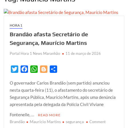
HORA 1
Brandão afasta Secretário de
Segurança, Maurício Martins
Portal Hora 1 News Maranhão
11 de março de 2026
T
F
W
B
S
w
a
h
l
h
O governador Carlos Brandão (sem partido) anunciou
i
c
a
o
a
nesta quarta-feira (11), o afastamento do secretário de
t
e
t
g
r
Segurança Pública, Maurício Martins, após uma denúncia
t
b
s
g
e
apresentada pela delegada da Polícia Civil Viviane
e
o
A
e
r
o
p
r
Fontenelle, …
READ MORE
k
p
Brandão
Maurício Martins
segurança
on
Comment
Brandão