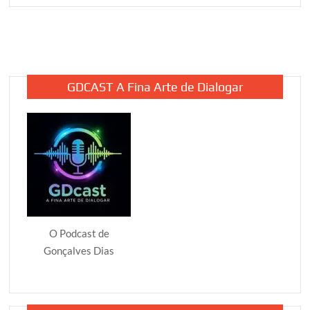
afasta
Secretário
de
Segurança,
Maurício
GDCAST A Fina Arte de Dialogar
Martins
O Podcast de
Gonçalves Dias