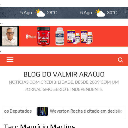
.
5 Ago
28°C
6 Ago
30°C
. .
.
Skip
Search
to
content
BLOG DO VALMIR ARAÚJO
NOTÍCIAS COM CREDIBILIDADE, DESDE 2009 COM UM
JORNALISMO SÉRIO E INDEPENDENTE
dos Deputados
Weverton Rocha é citado em decisão sobr
Tag:
Maurício Martins