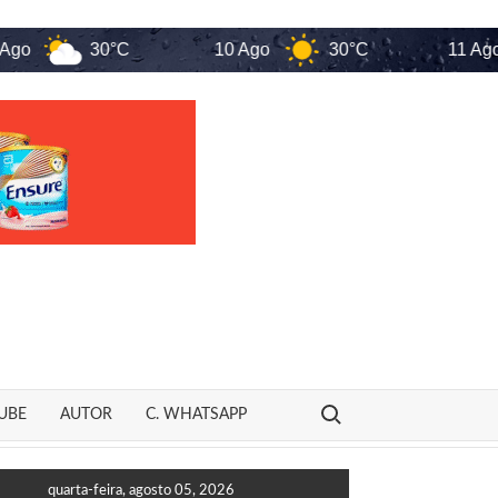
30°C
10 Ago
30°C
11 Ago
Search for:
UBE
AUTOR
C. WHATSAPP
arros, homem é preso por tentativa de feminicídio após denúncia do
quarta-feira, agosto 05, 2026