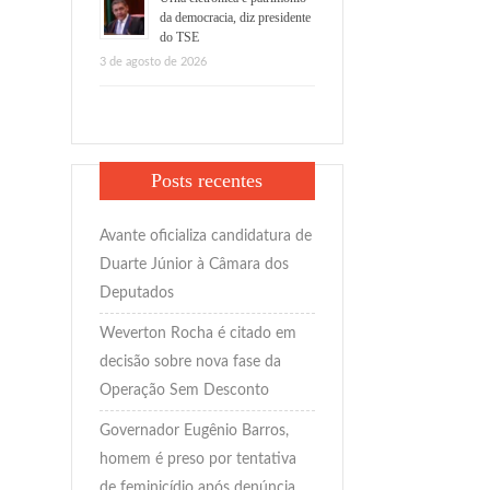
da democracia, diz presidente
do TSE
3 de agosto de 2026
Posts recentes
Avante oficializa candidatura de
Duarte Júnior à Câmara dos
Deputados
Weverton Rocha é citado em
decisão sobre nova fase da
Operação Sem Desconto
Governador Eugênio Barros,
homem é preso por tentativa
de feminicídio após denúncia