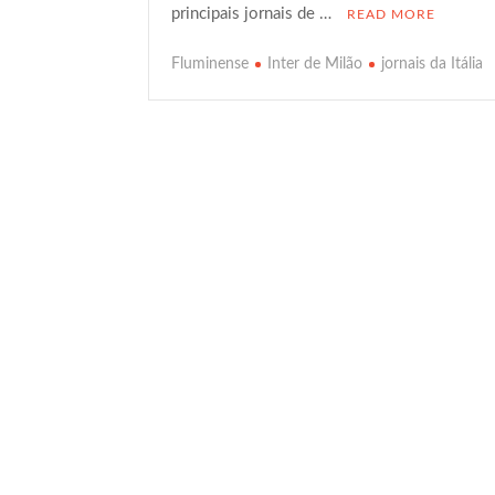
principais jornais de …
READ MORE
e
o
A
e
r
o
p
r
Fluminense
Inter de Milão
jornais da Itália
k
p