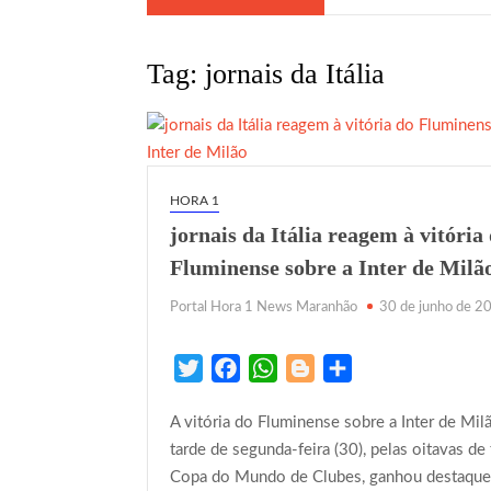
Tag:
jornais da Itália
HORA 1
jornais da Itália reagem à vitória
Fluminense sobre a Inter de Milã
Portal Hora 1 News Maranhão
30 de junho de 2
T
F
W
B
S
w
a
h
l
h
A vitória do Fluminense sobre a Inter de Milã
i
c
a
o
a
tarde de segunda-feira (30), pelas oitavas de 
t
e
t
g
r
Copa do Mundo de Clubes, ganhou destaque
t
b
s
g
e