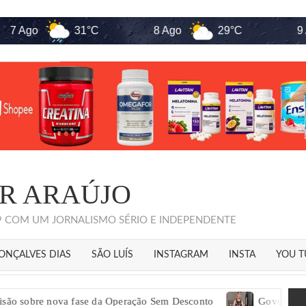
go
31°C
8 Ago
29°C
9 Ago
R ARAÚJO
09 COM UM JORNALISMO SÉRIO E INDEPENDENTE
ONÇALVES DIAS
SÃO LUÍS
INSTAGRAM
INSTA
YOU T
e nova fase da Operação Sem Desconto
Governador Eugênio B