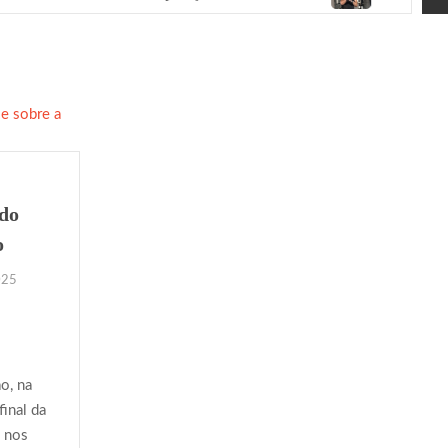
 do
o
025
o, na
final da
 nos