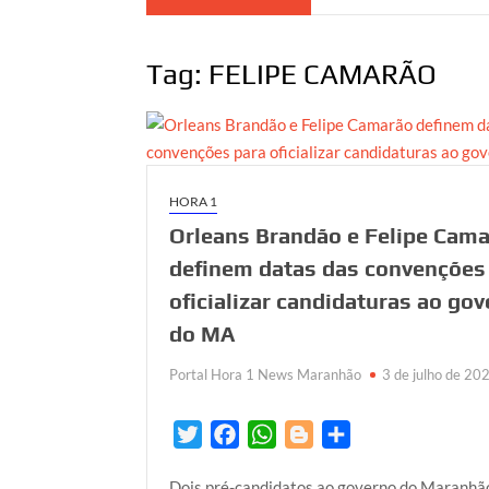
Tag:
FELIPE CAMARÃO
HORA 1
Orleans Brandão e Felipe Cam
definem datas das convenções
oficializar candidaturas ao go
do MA
Portal Hora 1 News Maranhão
3 de julho de 20
T
F
W
B
S
w
a
h
l
h
Dois pré-candidatos ao governo do Maranhão