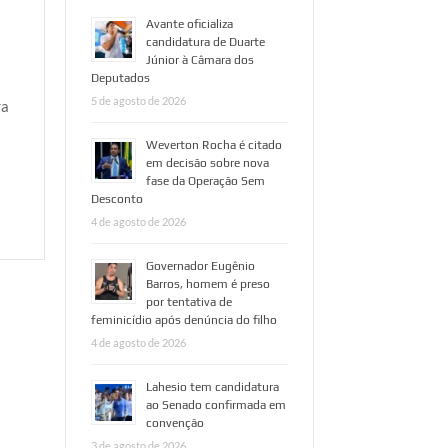
Avante oficializa
candidatura de Duarte
Júnior à Câmara dos
Deputados
5 de agosto de 2026
ra
Weverton Rocha é citado
em decisão sobre nova
fase da Operação Sem
Desconto
4 de agosto de 2026
n
P
Governador Eugênio
EDE
Barros, homem é preso
FASTAMENTO
por tentativa de
E
feminicídio após denúncia do filho
ELIPE
4 de agosto de 2026
AMARÃO
Lahesio tem candidatura
ao Senado confirmada em
convenção
3 de agosto de 2026