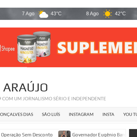
7 Ago
43°C
8 Ago
42°C
R ARAÚJO
09 COM UM JORNALISMO SÉRIO E INDEPENDENTE
ONÇALVES DIAS
SÃO LUÍS
INSTAGRAM
INSTA
YOU T
ão Sem Desconto
Governador Eugênio Barros, homem é pr