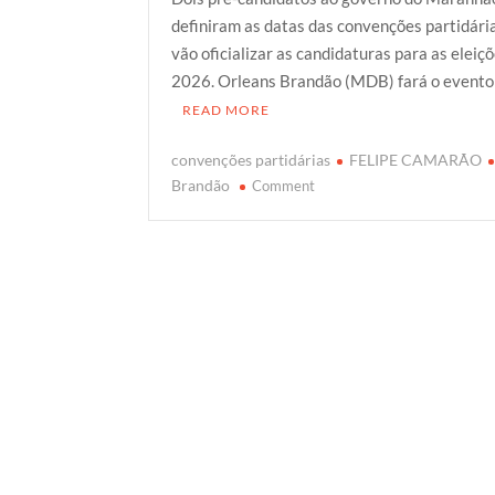
i
c
a
o
a
definiram as datas das convenções partidári
t
e
t
g
r
vão oficializar as candidaturas para as eleiç
t
b
s
g
e
2026. Orleans Brandão (MDB) fará o event
e
o
A
e
READ MORE
r
o
p
r
k
p
convenções partidárias
FELIPE CAMARÃO
on
Brandão
Comment
Orleans
Brandão
e
Felipe
Camarão
definem
datas
das
convenções
para
oficializar
candidaturas