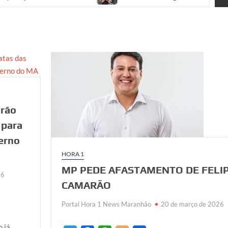
arão
 para
verno
HORA 1
MP PEDE AFASTAMENTO DE FELI
26
CAMARÃO
Portal Hora 1 News Maranhão
20 de março de 2026
 já