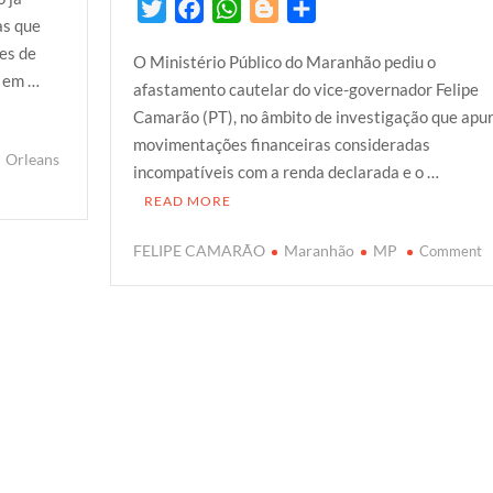
T
F
W
B
S
as que
w
a
h
l
h
ões de
O Ministério Público do Maranhão pediu o
i
c
a
o
a
o em …
afastamento cautelar do vice-governador Felipe
t
e
t
g
r
Camarão (PT), no âmbito de investigação que apu
t
b
s
g
e
movimentações financeiras consideradas
e
o
A
e
Orleans
incompatíveis com a renda declarada e o …
r
o
p
r
READ MORE
k
p
o
FELIPE CAMARÃO
Maranhão
MP
Comment
M
P
A
D
F
C