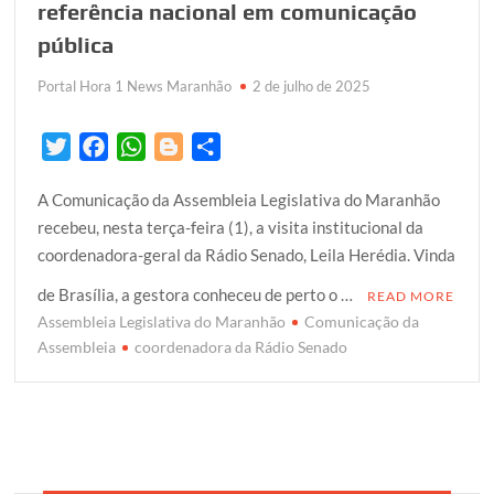
referência nacional em comunicação
pública
Portal Hora 1 News Maranhão
2 de julho de 2025
T
F
W
B
S
w
a
h
l
h
A Comunicação da Assembleia Legislativa do Maranhão
i
c
a
o
a
recebeu, nesta terça-feira (1), a visita institucional da
t
e
t
g
r
coordenadora-geral da Rádio Senado, Leila Herédia. Vinda
t
b
s
g
e
e
o
A
e
de Brasília, a gestora conheceu de perto o …
READ MORE
r
o
p
r
Assembleia Legislativa do Maranhão
Comunicação da
k
p
Assembleia
coordenadora da Rádio Senado