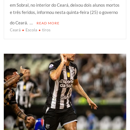
em Sobral, no interior do Ceará, deixou dois alunos mortos
t
e
t
g
r
e três feridos, informou nesta quinta-feira (25) o governo
t
b
s
g
e
e
o
A
e
do Ceará. …
READ MORE
r
o
p
r
Ceará
Escola
tiros
k
p