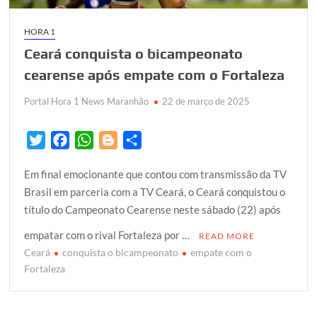
HORA 1
Ceará conquista o bicampeonato
cearense após empate com o Fortaleza
Portal Hora 1 News Maranhão
22 de março de 2025
T
F
W
B
S
w
a
h
l
h
Em final emocionante que contou com transmissão da TV
i
c
a
o
a
Brasil em parceria com a TV Ceará, o Ceará conquistou o
t
e
t
g
r
título do Campeonato Cearense neste sábado (22) após
t
b
s
g
e
e
o
A
e
empatar com o rival Fortaleza por …
READ MORE
r
o
p
r
Ceará
conquista o bicampeonato
empate com o
k
p
Fortaleza