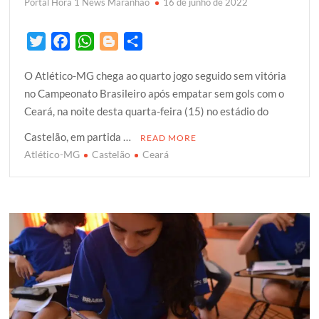
Portal Hora 1 News Maranhão
16 de junho de 2022
T
F
W
B
S
w
a
h
l
h
O Atlético-MG chega ao quarto jogo seguido sem vitória
i
c
a
o
a
no Campeonato Brasileiro após empatar sem gols com o
t
e
t
g
r
Ceará, na noite desta quarta-feira (15) no estádio do
t
b
s
g
e
e
o
A
e
Castelão, em partida …
READ MORE
r
o
p
r
Atlético-MG
Castelão
Ceará
k
p