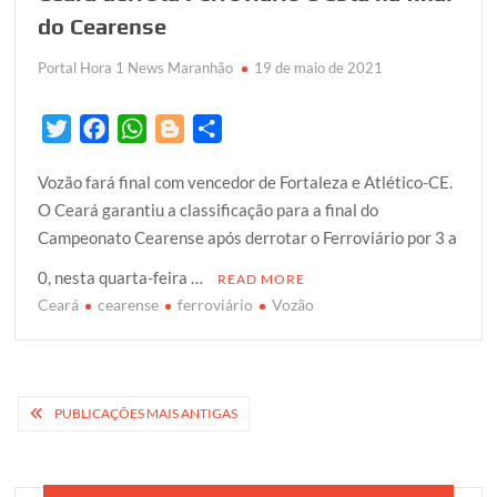
do Cearense
Portal Hora 1 News Maranhão
19 de maio de 2021
T
F
W
B
S
w
a
h
l
h
Vozão fará final com vencedor de Fortaleza e Atlético-CE.
i
c
a
o
a
O Ceará garantiu a classificação para a final do
t
e
t
g
r
Campeonato Cearense após derrotar o Ferroviário por 3 a
t
b
s
g
e
e
o
A
e
0, nesta quarta-feira …
READ MORE
r
o
p
r
Ceará
cearense
ferroviário
Vozão
k
p
Navegação
PUBLICAÇÕES MAIS ANTIGAS
por
posts