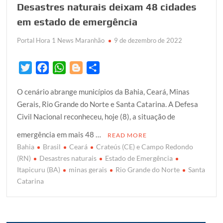
Desastres naturais deixam 48 cidades
em estado de emergência
Portal Hora 1 News Maranhão
9 de dezembro de 2022
T
F
W
B
S
w
a
h
l
h
O cenário abrange municípios da Bahia, Ceará, Minas
i
c
a
o
a
Gerais, Rio Grande do Norte e Santa Catarina. A Defesa
t
e
t
g
r
Civil Nacional reconheceu, hoje (8), a situação de
t
b
s
g
e
e
o
A
e
emergência em mais 48 …
READ MORE
r
o
p
r
Bahia
Brasil
Ceará
Crateús (CE) e Campo Redondo
k
p
(RN)
Desastres naturais
Estado de Emergência
Itapicuru (BA)
minas gerais
Rio Grande do Norte
Santa
Catarina