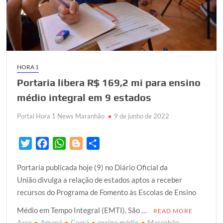
HORA 1
Portaria libera R$ 169,2 mi para ensino
médio integral em 9 estados
Portal Hora 1 News Maranhão
9 de junho de 2022
T
F
W
B
S
w
a
h
l
h
Portaria publicada hoje (9) no Diário Oficial da
i
c
a
o
a
União divulga a relação de estados aptos a receber
t
e
t
g
r
recursos do Programa de Fomento às Escolas de Ensino
t
b
s
g
e
e
o
A
e
Médio em Tempo Integral (EMTI). São …
READ MORE
r
o
p
r
Acre
Amapá
Ceará
ensino médio
Maranhão