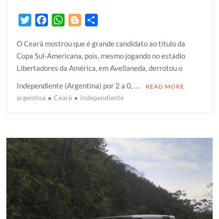
T
F
W
B
S
w
a
h
l
h
O Ceará mostrou que é grande candidato ao título da
i
c
a
o
a
Copa Sul-Americana, pois, mesmo jogando no estádio
t
e
t
g
r
Libertadores da América, em Avellaneda, derrotou o
t
b
s
g
e
e
o
A
e
Independiente (Argentina) por 2 a 0, …
READ MORE
r
o
p
r
argentina
Ceará
independiente
k
p