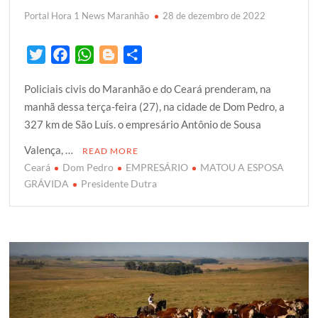
Portal Hora 1 News Maranhão
28 de dezembro de 2022
T
F
W
B
S
w
a
h
l
h
Policiais civis do Maranhão e do Ceará prenderam, na
i
c
a
o
a
manhã dessa terça-feira (27), na cidade de Dom Pedro, a
t
e
t
g
r
327 km de São Luís. o empresário Antônio de Sousa
t
b
s
g
e
e
o
A
e
Valença, …
READ MORE
r
o
p
r
Ceará
Dom Pedro
EMPRESÁRIO
MATOU A ESPOSA
k
p
GRÁVIDA
Presidente Dutra