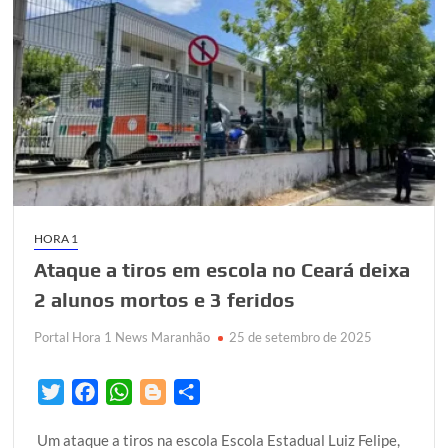
HORA 1
Ataque a tiros em escola no Ceará deixa
2 alunos mortos e 3 feridos
Portal Hora 1 News Maranhão
25 de setembro de 2025
T
F
W
B
S
w
a
h
l
h
Um ataque a tiros na escola Escola Estadual Luiz Felipe,
i
c
a
o
a