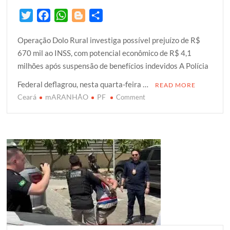
T
F
W
B
S
w
a
h
l
h
Operação Dolo Rural investiga possível prejuízo de R$
i
c
a
o
a
670 mil ao INSS, com potencial econômico de R$ 4,1
t
e
t
g
r
milhões após suspensão de benefícios indevidos A Polícia
t
b
s
g
e
e
o
A
e
Federal deflagrou, nesta quarta-feira …
READ MORE
r
o
p
r
Ceará
mARANHÃO
PF
on
Comment
k
p
PF
combate
fraudes
previdenciárias
no
Maranhão
e
no
Ceará