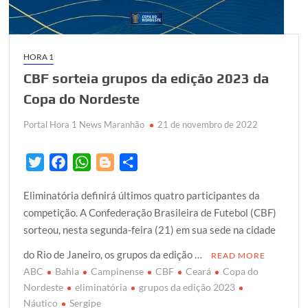
HORA 1
CBF sorteia grupos da edição 2023 da
Copa do Nordeste
Portal Hora 1 News Maranhão
21 de novembro de 2022
T
F
W
B
S
w
a
h
l
h
Eliminatória definirá últimos quatro participantes da
i
c
a
o
a
competição. A Confederação Brasileira de Futebol (CBF)
t
e
t
g
r
sorteou, nesta segunda-feira (21) em sua sede na cidade
t
b
s
g
e
e
o
A
e
do Rio de Janeiro, os grupos da edição …
READ MORE
r
o
p
r
ABC
Bahia
Campinense
CBF
Ceará
Copa do
k
p
Nordeste
eliminatória
grupos da edição 2023
Náutico
Sergipe