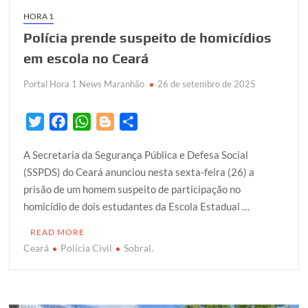
HORA 1
Polícia prende suspeito de homicídios
em escola no Ceará
Portal Hora 1 News Maranhão
26 de setembro de 2025
T
F
W
B
S
w
a
h
l
h
A Secretaria da Segurança Pública e Defesa Social
i
c
a
o
a
(SSPDS) do Ceará anunciou nesta sexta-feira (26) a
t
e
t
g
r
prisão de um homem suspeito de participação no
t
b
s
g
e
homicídio de dois estudantes da Escola Estadual …
e
o
A
e
r
o
p
r
READ MORE
k
p
Ceará
Polícia Civil
Sobral.