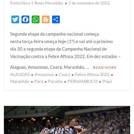
Portal Hora 1 News Maranhão
1 de novembro de 2022
T
F
W
B
S
w
a
h
l
h
Segunda etapa da campanha nacional começa
i
c
a
o
a
nesta terça-feira omeça hoje (1º) e vai até o próximo
t
e
t
g
r
dia 30 a segunda etapa da Campanha Nacional de
t
b
s
g
e
Vacinação contra a Febre Aftosa 2022. Em dez estados –
e
o
A
e
r
o
p
r
Alagoas, Amazonas, Ceará, Maranhão, …
READ MORE
k
p
ALAGOAS
Amazonas
Ceará
Febre Aftosa 2022
Maranhão
Pará
Paraíba
PERNAMBUCO
Piauí