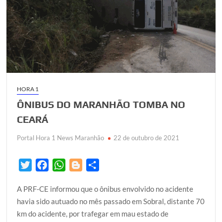
HORA 1
ÔNIBUS DO MARANHÃO TOMBA NO
CEARÁ
Portal Hora 1 News Maranhão
22 de outubro de 2021
T
F
W
B
S
w
a
h
l
h
A PRF-CE informou que o ônibus envolvido no acidente
i
c
a
o
a
havia sido autuado no mês passado em Sobral, distante 70
t
e
t
g
r
km do acidente, por trafegar em mau estado de
t
b
s
g
e