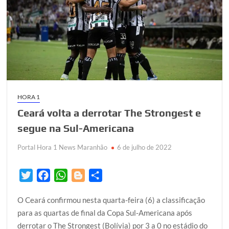
HORA 1
Ceará volta a derrotar The Strongest e
segue na Sul-Americana
Portal Hora 1 News Maranhão
6 de julho de 2022
T
F
W
B
S
w
a
h
l
h
O Ceará confirmou nesta quarta-feira (6) a classificação
i
c
a
o
a
para as quartas de final da Copa Sul-Americana após
t
e
t
g
r
derrotar o The Strongest (Bolívia) por 3 a 0 no estádio do
t
b
s
g
e