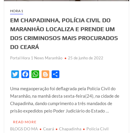
HORA 1
EM CHAPADINHA, POLÍCIA CIVIL DO
MARANHÃO LOCALIZA E PRENDE UM
DOS CRIMINOSOS MAIS PROCURADOS
DO CEARÁ
Portal Hora 1 News Maranhão
25 de junho de 2022
T
F
W
B
S
w
a
h
l
h
Uma megaoperação foi deflagrada pela Polícia Civil do
i
c
a
o
a
Maranhão, na manhã desta sexta-feira(24), na cidade de
t
e
t
g
r
Chapadinha, dando cumprimento a três mandados de
t
b
s
g
e
prisão expedidos pelo Poder Judiciário do Estado …
e
o
A
e
r
o
p
r
READ MORE
k
p
BLOGS DO MA
Ceará
Chapadinha
Polícia Civil