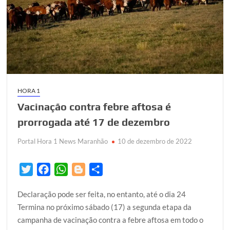
HORA 1
Vacinação contra febre aftosa é
prorrogada até 17 de dezembro
Portal Hora 1 News Maranhão
10 de dezembro de 2022
T
F
W
B
S
w
a
h
l
h
Declaração pode ser feita, no entanto, até o dia 24
i
c
a
o
a
Termina no próximo sábado (17) a segunda etapa da
t
e
t
g
r
campanha de vacinação contra a febre aftosa em todo o
t
b
s
g
e