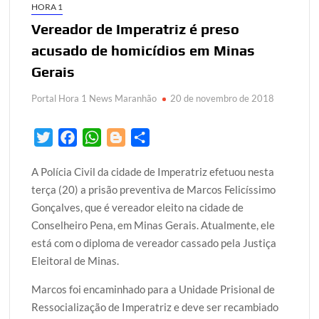
HORA 1
Vereador de Imperatriz é preso
acusado de homicídios em Minas
Gerais
Portal Hora 1 News Maranhão
20 de novembro de 2018
T
F
W
B
S
w
a
h
l
h
A Polícia Civil da cidade de Imperatriz efetuou nesta
i
c
a
o
a
terça (20) a prisão preventiva de Marcos Felicíssimo
t
e
t
g
r
Gonçalves, que é vereador eleito na cidade de
t
b
s
g
e
Conselheiro Pena, em Minas Gerais. Atualmente, ele
e
o
A
e
está com o diploma de vereador cassado pela Justiça
r
o
p
r
Eleitoral de Minas.
k
p
Marcos foi encaminhado para a Unidade Prisional de
Ressocialização de Imperatriz e deve ser recambiado