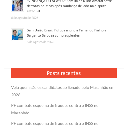
“VINGANÇA OU ACASO?” Família de Rildo Amaral sofre
derrotas políticas após mudança de lado na disputa
estadual
6 de agosto de 2026
Sem União Brasil, Fufuca anuncia Fernando Fialho e
Sargento Barbosa como suplentes
5 de agosto de 2026
Posts recentes
Veja quem são os candidatos ao Senado pelo Maranhão em
2026
PF combate esquema de fraudes contra o INSS no
Maranhão
PF combate esquema de fraudes contra o INSS no