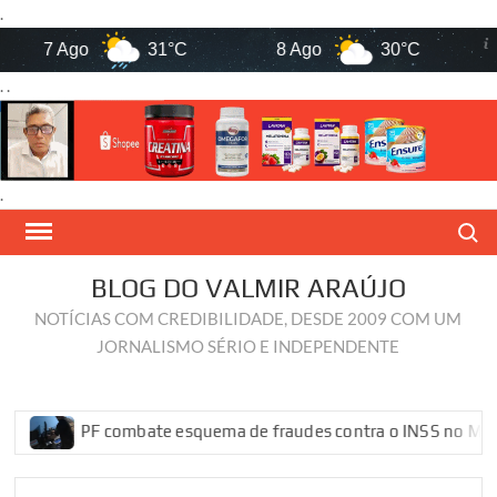
.
7 Ago
31°C
8 Ago
30°C
9
. .
.
Skip
Search
to
content
BLOG DO VALMIR ARAÚJO
NOTÍCIAS COM CREDIBILIDADE, DESDE 2009 COM UM
JORNALISMO SÉRIO E INDEPENDENTE
PF combate esquema de fraudes contra o INSS no Maranhão