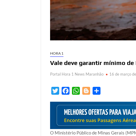
HORA 1
Vale deve garantir mínimo de
Portal Hora 1 News Maranhão
16 de março d
T
F
W
B
S
w
a
h
l
h
i
c
a
o
a
t
e
t
g
r
t
b
s
g
e
e
o
A
e
O Ministério Público de Minas Gerais (MPM