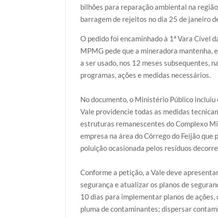
r
o
p
r
bilhões para reparação ambiental na regiã
k
p
barragem de rejeitos no dia 25 de janeiro d
O pedido foi encaminhado à 1ª Vara Cível da
MPMG pede que a mineradora mantenha, em f
a ser usado, nos 12 meses subsequentes, na
programas, ações e medidas necessários.
No documento, o Ministério Público incluiu 
Vale providencie todas as medidas tecnicam
estruturas remanescentes do Complexo Min
empresa na área do Córrego do Feijão que 
poluição ocasionada pelos resíduos decorr
Conforme a petição, a Vale deve apresentar 
segurança e atualizar os planos de seguran
10 dias para implementar planos de ações, 
pluma de contaminantes; dispersar contamina