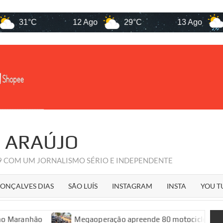
1°C
12 Ago
29°C
13 Ago
29°C
R ARAÚJO
09 COM UM JORNALISMO SÉRIO E INDEPENDENTE
ONÇALVES DIAS
SÃO LUÍS
INSTAGRAM
INSTA
YOU T
Megaoperação apreende 80 motocicletas em São Luís du