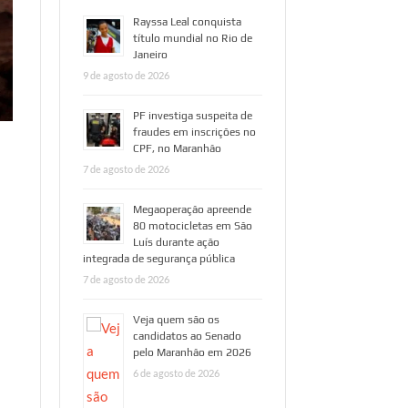
Rayssa Leal conquista
título mundial no Rio de
Janeiro
9 de agosto de 2026
PF investiga suspeita de
fraudes em inscrições no
CPF, no Maranhão
7 de agosto de 2026
Megaoperação apreende
80 motocicletas em São
Luís durante ação
integrada de segurança pública
7 de agosto de 2026
Veja quem são os
candidatos ao Senado
pelo Maranhão em 2026
6 de agosto de 2026