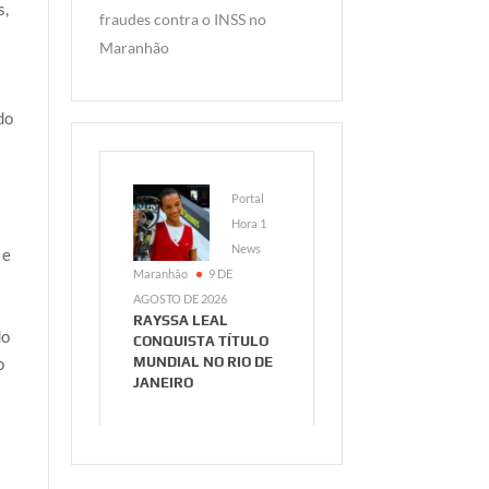
s,
fraudes contra o INSS no
Maranhão
do
Portal
Hora 1
News
 e
Maranhão
9 DE
AGOSTO DE 2026
RAYSSA LEAL
do
CONQUISTA TÍTULO
MUNDIAL NO RIO DE
o
JANEIRO