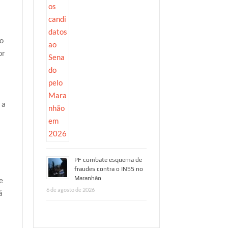
 o
or
 a
PF combate esquema de
fraudes contra o INSS no
Maranhão
e
6 de agosto de 2026
á