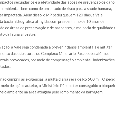
mpactos secundários e a efetividade das ações de prevenção de dano
ioambiental, bem como de um estudo de risco para a saúde humana,
a impactada. Além disso, o MP pediu que, em 120 dias, a Vale
a bacia hidrográfica atingida, com prazo mínimo de 10 anos de
ação de áreas de preservação e de nascentes, a melhoria de qualidade 
to da fauna silvestre.
a ação, a Vale seja condenada a prevenir danos ambientais e mitigar
imento das estruturas do Complexo Minerário Paraopeba, além de
ntais provocados, por meio de compensação ambiental, indenizações
ctados.
 não cumprir as exigências, a multa diária será de R$ 500 mil. O pedi
 meio de ação cautelar, o Ministério Público ter conseguido o bloquei
 meio ambiente na área atingida pelo rompimento da barragem.