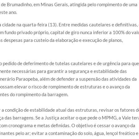
o de Brumadinho, em Minas Gerais, atingida pelo rompimento de uma
este ano.
 cidade na quarta-feira (13). Entre medidas cautelares e definitivas,
undo privado próprio, capital de giro nunca inferior a 100% do val
s despesas para custeio da elaboração e execução de planos,
o pedido de deferimento de tutelas cautelares e de urgência para que
ente necessárias para garantir a segurança e estabilidade das
erário Paraopeba, além de defender a suspensão das atividades da
possam elevar o risco de rompimento de estruturas e o avanço da
entes do rompimento da barragem.
a condição de estabilidade atual das estruturas, revisar os fatores d
ça das barragens. Se a Justiça aceitar o que pede o MPMG, a Vale ter
com cronograma e metas definidas. O objetivo é cessar o avanço da
ntes pelo ar; evitar a contaminação do solo, água, lençol freático e