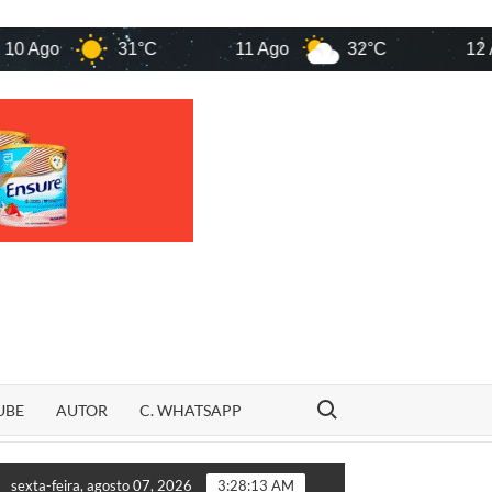
o
31°C
11 Ago
32°C
12 Ago
Search for:
UBE
AUTOR
C. WHATSAPP
anhão
“VINGANÇA OU ACASO?” Família de Rildo Amaral so
sexta-feira, agosto 07, 2026
3:28:14 AM