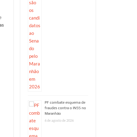
e
as
s
HORA 1
PF combate esquema
de fraudes contra o
INSS no Maranhão
By Portal Hora 1 News Maranhão
/ 6 de
agosto de 2026
A Polícia Federal deflagrou, nesta
PF combate esquema de
fraudes contra o INSS no
quinta-feira (6/8), a Operação
Maranhão
Procuração Fantasma, com o
6 de agosto de 2026
objetivo de desarticular um grupo
criminoso suspeito…