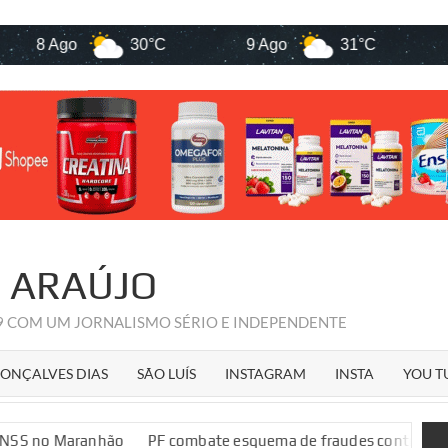
 Ago
30°C
9 Ago
31°C
10 Ag
R ARAÚJO
09 COM UM JORNALISMO SÉRIO E INDEPENDENTE
ONÇALVES DIAS
SÃO LUÍS
INSTAGRAM
INSTA
YOU T
ranhão
PF combate esquema de fraudes contra o INSS no Mar