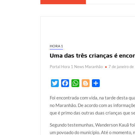
HORA 1
Uma das três crianças é enco
Portal Hora 1 News Maranhão
7 de janeiro d
T
F
W
B
S
w
a
h
l
h
Foi encontrada com vida, na tarde desta qu
i
c
a
o
a
no Maranhão. De acordo com as informações
t
e
t
g
r
que é primo das outras duas crianças que 
t
b
s
g
e
e
o
A
e
Segundo testemunhas, Wanderson Kauã foi 
r
o
p
r
um povoado do município. Até o momento, nã