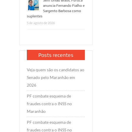
Sem União Brasil, Fufuca
anuncia Fernando Fialho e
Sargento Barbosa como
suplentes
5 de agosto de 2026
Posts recentes
Veja quem são os candidatos ao
Senado pelo Maranhão em
2026
PF combate esquema de
fraudes contra o INSS no
Maranhão
PF combate esquema de
fraudes contra o INSS no