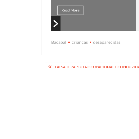
Read More
Bacabal
crianças
desaparecidas
Navegação
FALSA TERAPEUTA OCUPACIONAL É CONDUZIDA
de
Post