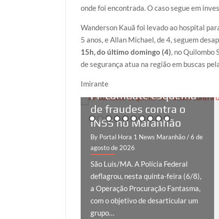
k
p
onde foi encontrada. O caso segue em inve
Wanderson Kauã foi levado ao hospital para
5 anos, e Allan Michael, de 4, seguem desa
15h, do último domingo (4)
, no Quilombo 
de segurança atua na região em buscas pela
HORA 1
Imirante
PF combate esquema
de fraudes contra o
INSS no Maranhão
By Portal Hora 1 News Maranhão
/ 6 de
agosto de 2026
São Luís/MA. A Polícia Federal
deflagrou, nesta quinta-feira (6/8),
a Operação Procuração Fantasma,
com o objetivo de desarticular um
grupo…