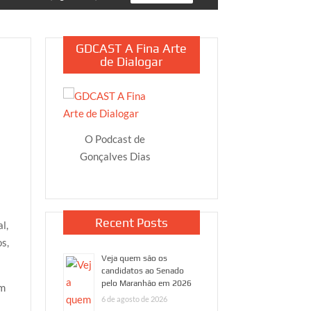
GDCAST A Fina Arte
de Dialogar
O Podcast de
Gonçalves Dias
Recent Posts
l,
s,
Veja quem são os
candidatos ao Senado
pelo Maranhão em 2026
em
6 de agosto de 2026