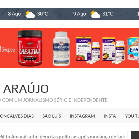
Ago
30°C
9 Ago
31°C
10 Ago
R ARAÚJO
09 COM UM JORNALISMO SÉRIO E INDEPENDENTE
ONÇALVES DIAS
SÃO LUÍS
INSTAGRAM
INSTA
YOU T
ofre derrotas políticas após mudança de lado na disputa estad