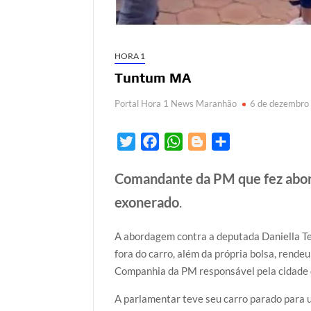
HORA 1
Tuntum MA
Portal Hora 1 News Maranhão
6 de dezembro
T
F
W
B
S
w
a
h
l
h
Comandante da PM que fez abor
i
c
a
o
a
t
e
t
g
r
exonerado
.
t
b
s
g
e
e
o
A
e
A abordagem contra a deputada Daniella Te
r
o
p
r
fora do carro, além da própria bolsa, rend
k
p
Companhia da PM responsável pela cidade d
A parlamentar teve seu carro parado para 