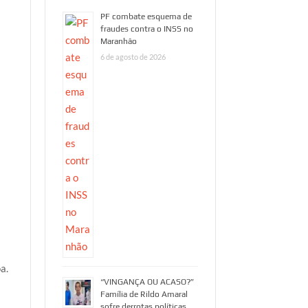
PF combate esquema de
fraudes contra o INSS no
Maranhão
6 de agosto de 2026
a.
“VINGANÇA OU ACASO?”
Família de Rildo Amaral
sofre derrotas políticas