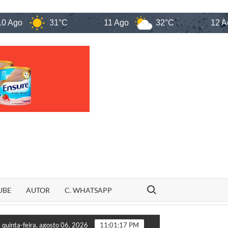
31°C
11 Ago
32°C
12 Ago
Search for:
UBE
AUTOR
C. WHATSAPP
ual
Sem União Brasil, Fufuca anuncia Fernando Fialho 
quinta-feira, agosto 06, 2026
11:01:18 PM