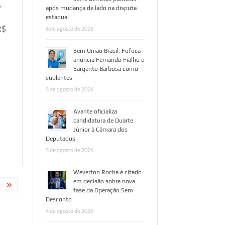
,
após mudança de lado na disputa
estadual
R$
6 de agosto de 2026
Sem União Brasil, Fufuca
anuncia Fernando Fialho e
Sargento Barbosa como
suplentes
5 de agosto de 2026
Avante oficializa
candidatura de Duarte
Júnior à Câmara dos
Deputados
5 de agosto de 2026
Weverton Rocha é citado
em decisão sobre nova
L
fase da Operação Sem
Desconto
4 de agosto de 2026