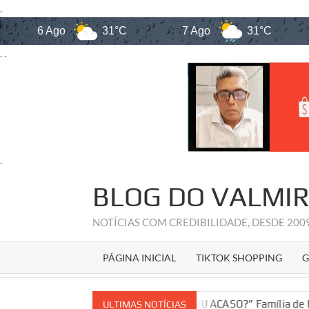
.
6 Ago
31°C
7 Ago
31°C
8 
. .
.
Skip
BLOG DO VALMI
to
content
NOTÍCIAS COM CREDIBILIDADE, DESDE 20
PÁGINA INICIAL
TIKTOK SHOPPING
G
aranhão
“VINGANÇA OU ACASO?” Família de Rildo Amaral s
ULTIMAS NOTÍCIAS