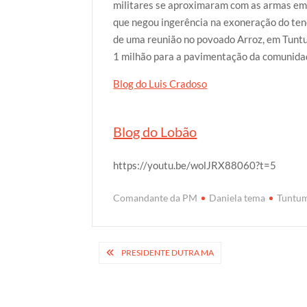
militares se aproximaram com as armas em p
que negou ingerência na exoneração do te
de uma reunião no povoado Arroz, em Tunt
1 milhão para a pavimentação da comunida
Blog do Luis Cradoso
Blog do Lobão
https://youtu.be/wolJRX88060?t=5
Comandante da PM
Daniela tema
Tuntu
Navegação
PRESIDENTE DUTRA MA
de
Post