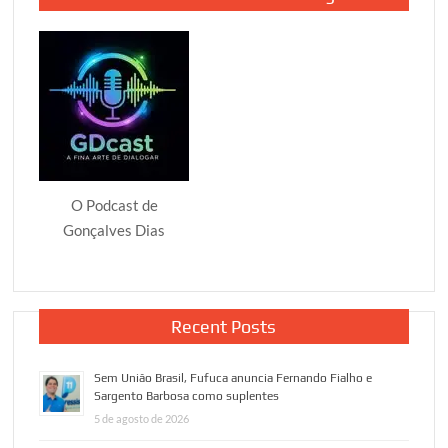
O Podcast de
Gonçalves Dias
Recent Posts
Sem União Brasil, Fufuca anuncia Fernando Fialho e
Sargento Barbosa como suplentes
5 de agosto de 2026