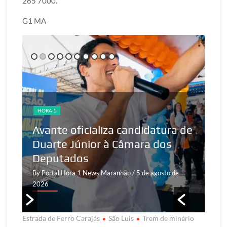
285 7000.
G1 MA
HORA 1
HO
Avante oficializa candidatura de
We
Duarte Júnior à Câmara dos
de
Deputados
Op
By Portal Hora 1 News Maranhão
/ 5 de agosto de
By 
2026
20
Estrada de Ferro Carajás
São Luis
Trem de minério