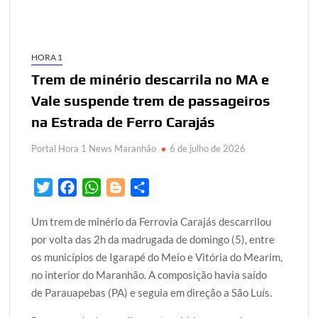
HORA 1
Trem de minério descarrila no MA e
Vale suspende trem de passageiros
na Estrada de Ferro Carajás
Portal Hora 1 News Maranhão
6 de julho de 2026
T
F
W
B
S
w
a
h
l
h
Um trem de minério da Ferrovia Carajás descarrilou
i
c
a
o
a
por volta das 2h da madrugada de domingo (5), entre
t
e
t
g
r
os municípios de Igarapé do Meio e Vitória do Mearim,
t
b
s
g
e
no interior do Maranhão. A composição havia saído
e
o
A
e
de Parauapebas (PA) e seguia em direção a São Luís.
r
o
p
r
k
p