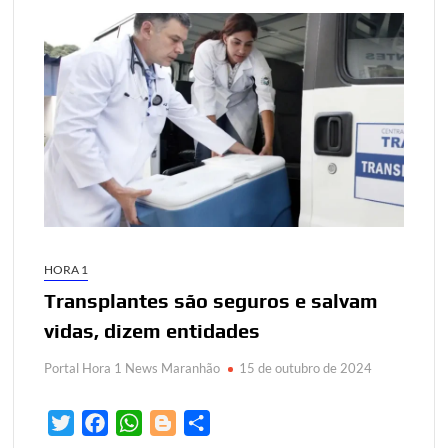
HORA 1
Transplantes são seguros e salvam
vidas, dizem entidades
Portal Hora 1 News Maranhão
15 de outubro de 2024
T
F
W
B
S