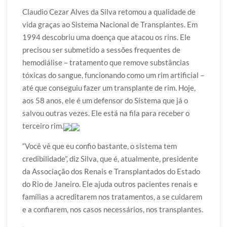
w
a
h
l
h
Claudio Cezar Alves da Silva retomou a qualidade de
i
c
a
o
a
vida graças ao Sistema Nacional de Transplantes. Em
t
e
t
g
r
1994 descobriu uma doença que atacou os rins. Ele
t
b
s
g
e
precisou ser submetido a sessões frequentes de
e
o
A
e
hemodiálise – tratamento que remove substâncias
r
o
p
r
tóxicas do sangue, funcionando como um rim artificial –
k
p
até que conseguiu fazer um transplante de rim. Hoje,
aos 58 anos, ele é um defensor do Sistema que já o
salvou outras vezes. Ele está na fila para receber o
terceiro rim.
“Você vê que eu confio bastante, o sistema tem
credibilidade”, diz Silva, que é, atualmente, presidente
da Associação dos Renais e Transplantados do Estado
do Rio de Janeiro. Ele ajuda outros pacientes renais e
famílias a acreditarem nos tratamentos, a se cuidarem
e a confiarem, nos casos necessários, nos transplantes.