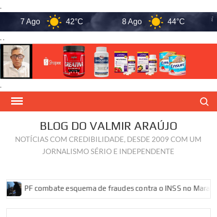
.
7 Ago
42°C
8 Ago
44°C
9
. .
.
Skip
Search
to
content
BLOG DO VALMIR ARAÚJO
NOTÍCIAS COM CREDIBILIDADE, DESDE 2009 COM UM
JORNALISMO SÉRIO E INDEPENDENTE
PF combate esquema de fraudes contra o INSS no Maranhão