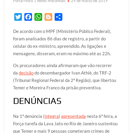
Portal Hora 1 News Maranhão
29 de março de 2019
T
F
W
B
S
w
a
h
l
h
De acordo com o MPF (Ministério Público Federal),
i
c
a
o
a
foram analisados 86 dias de registro, a partir do
t
e
t
g
r
celular do ex-ministro, apreendido. As ligações e
t
b
s
g
e
mensagens, disseram, eram no máximo até as 22h.
e
o
A
e
r
o
p
r
Os procuradores ainda afirmaram que vão recorrer
k
p
da
decisão
do desembargador Ivan Athié, do TRF-2
(Tribunal Regional Federal da 2ª Região), que libertou
Temer e Moreira Franco da prisão preventiva.
DENÚNCIAS
Na 1ª denúncia (
íntegra
)
apresentada
nesta 6ª feira, a
Força-tarefa da Lava Jato no Rio de Janeiro sustentou
que Temer e mais 9 pessoas cometeram crimes de