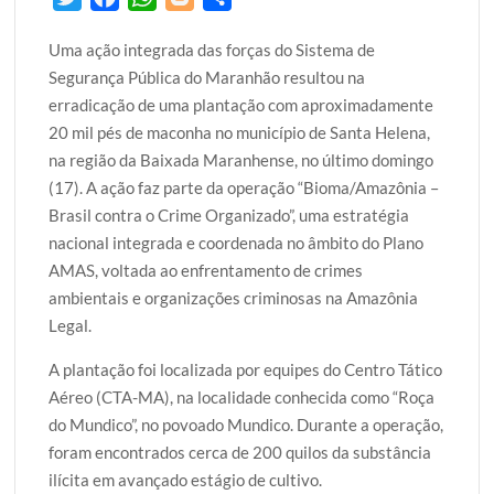
w
a
h
l
h
Uma ação integrada das forças do Sistema de
i
c
a
o
a
Segurança Pública do Maranhão resultou na
t
e
t
g
r
erradicação de uma plantação com aproximadamente
t
b
s
g
e
20 mil pés de maconha no município de Santa Helena,
e
o
A
e
na região da Baixada Maranhense, no último domingo
r
o
p
r
(17). A ação faz parte da operação “Bioma/Amazônia –
k
p
Brasil contra o Crime Organizado”, uma estratégia
nacional integrada e coordenada no âmbito do Plano
AMAS, voltada ao enfrentamento de crimes
ambientais e organizações criminosas na Amazônia
Legal.
A plantação foi localizada por equipes do Centro Tático
Aéreo (CTA-MA), na localidade conhecida como “Roça
do Mundico”, no povoado Mundico. Durante a operação,
foram encontrados cerca de 200 quilos da substância
ilícita em avançado estágio de cultivo.