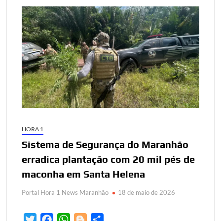
HORA 1
Sistema de Segurança do Maranhão
erradica plantação com 20 mil pés de
maconha em Santa Helena
Portal Hora 1 News Maranhão
18 de maio de 2026
T
F
W
B
S