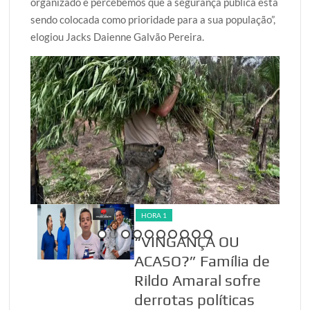
organizado e percebemos que a segurança pública está
sendo colocada como prioridade para a sua população”,
elogiou Jacks Daienne Galvão Pereira.
HORA 1
ma
“VINGANÇA OU
ACASO?” Família de
Rildo Amaral sofre
derrotas políticas
 6 de