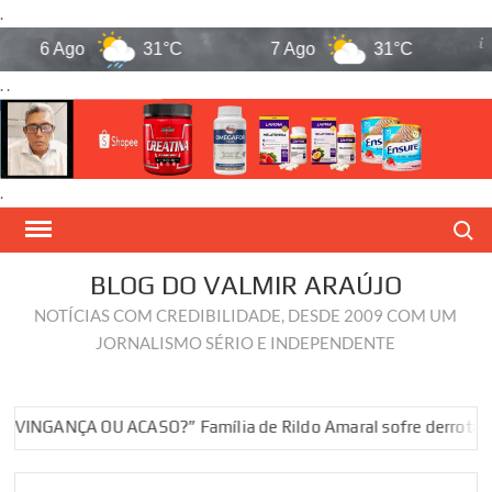
.
6 Ago
31°C
7 Ago
31°C
8 A
. .
.
Skip
Search
to
content
BLOG DO VALMIR ARAÚJO
NOTÍCIAS COM CREDIBILIDADE, DESDE 2009 COM UM
JORNALISMO SÉRIO E INDEPENDENTE
ÇA OU ACASO?” Família de Rildo Amaral sofre derrotas política