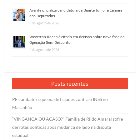
Avante oficializa candidatura de Duarte Júnior à Câmara
dos Deputados
5 de agosto de 2026
Weverton Rocha é citado em decisão sobre nova fase da
Operação Sem Desconto
4 de agosto de 2026
Posts recentes
PF combate esquema de fraudes contra o INSS no
Maranhão
“VINGANÇA OU ACASO?” Família de Rildo Amaral sofre
derrotas políticas após mudança de lado na disputa
estadual