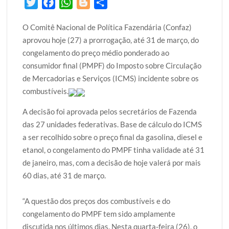
T
F
W
B
S
w
a
h
l
h
O Comitê Nacional de Política Fazendária (Confaz)
i
c
a
o
a
aprovou hoje (27) a prorrogação, até 31 de março, do
t
e
t
g
r
congelamento do preço médio ponderado ao
t
b
s
g
e
consumidor final (PMPF) do Imposto sobre Circulação
e
o
A
e
de Mercadorias e Serviços (ICMS) incidente sobre os
r
o
p
r
combustíveis.
k
p
A decisão foi aprovada pelos secretários de Fazenda
das 27 unidades federativas. Base de cálculo do ICMS
a ser recolhido sobre o preço final da gasolina, diesel e
etanol, o congelamento do PMPF tinha validade até 31
de janeiro, mas, com a decisão de hoje valerá por mais
60 dias, até 31 de março.
“A questão dos preços dos combustíveis e do
congelamento do PMPF tem sido amplamente
discutida nos últimos dias. Nesta quarta-feira (26), o