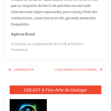
que os reajustes do barril de petróleo no mercado
internacional sejam repassados para o preço final dos
combustíveis, como tem ocorrido, gerando aumentos
frequentes.
Agência Brasil
(Consefaz)
congelamento do ICMS
Política
Fazendária
Navegação
OPERAÇÃO PF
CALENDÁRIO AUXÍLIO BRASIL
de
Post
GDCAST A Fina Arte de Dialogar