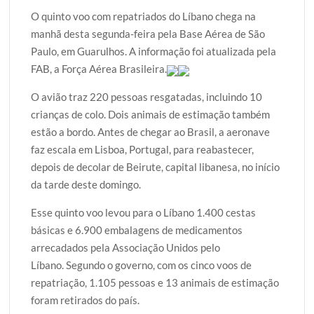
w
a
h
l
h
O quinto voo com repatriados do Líbano chega na
i
c
a
o
a
manhã desta segunda-feira pela Base Aérea de São
t
e
t
g
r
Paulo, em Guarulhos. A informação foi atualizada pela
t
b
s
g
e
FAB, a Força Aérea Brasileira.
e
o
A
e
r
o
p
r
O avião traz 220 pessoas resgatadas, incluindo 10
k
p
crianças de colo. Dois animais de estimação também
estão a bordo. Antes de chegar ao Brasil, a aeronave
faz escala em Lisboa, Portugal, para reabastecer,
depois de decolar de Beirute, capital libanesa, no início
da tarde deste domingo.
Esse quinto voo levou para o Líbano 1.400 cestas
básicas e 6.900 embalagens de medicamentos
arrecadados pela Associação Unidos pelo
Líbano. Segundo o governo, com os cinco voos de
repatriação, 1.105 pessoas e 13 animais de estimação
foram retirados do país.