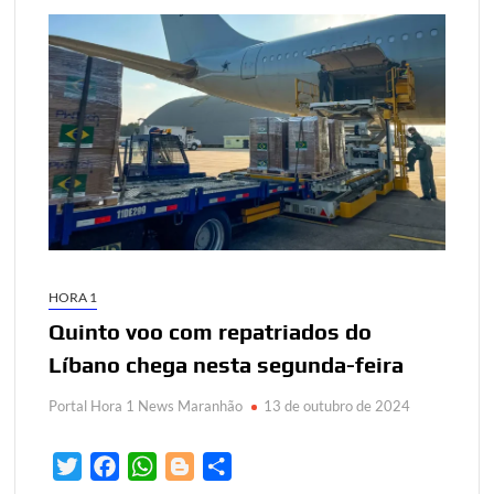
HORA 1
Quinto voo com repatriados do
Líbano chega nesta segunda-feira
Portal Hora 1 News Maranhão
13 de outubro de 2024
T
F
W
B
S