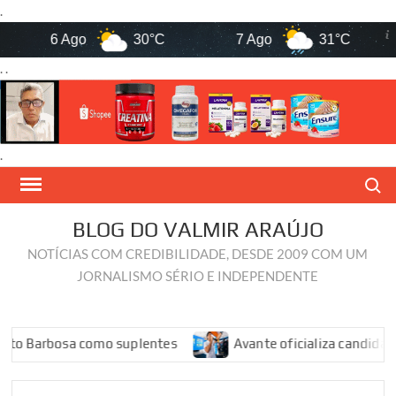
.
6 Ago
30°C
7 Ago
31°C
. .
.
Skip
Search
to
content
BLOG DO VALMIR ARAÚJO
NOTÍCIAS COM CREDIBILIDADE, DESDE 2009 COM UM
JORNALISMO SÉRIO E INDEPENDENTE
 Barbosa como suplentes
Avante oficializa candidatura 