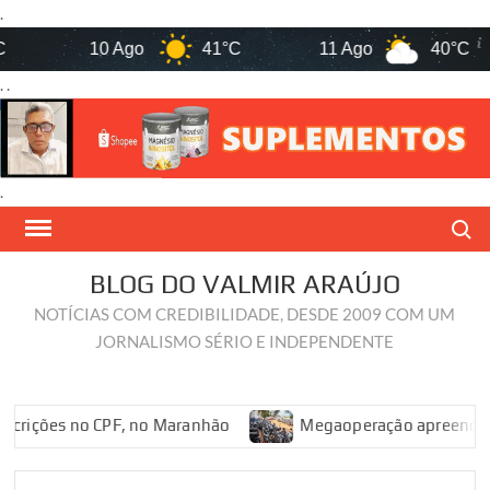
.
10 Ago
41°C
11 Ago
40°C
. .
.
Skip
Search
to
content
BLOG DO VALMIR ARAÚJO
NOTÍCIAS COM CREDIBILIDADE, DESDE 2009 COM UM
JORNALISMO SÉRIO E INDEPENDENTE
ições no CPF, no Maranhão
Megaoperação apreende 80 mot