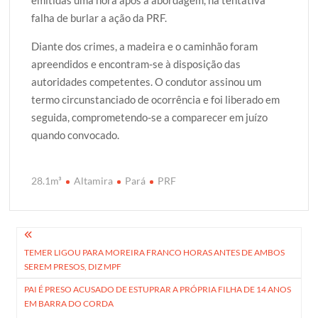
emitidas uma hora após a abordagem, na tentativa
falha de burlar a ação da PRF.
Diante dos crimes, a madeira e o caminhão foram
apreendidos e encontram-se à disposição das
autoridades competentes. O condutor assinou um
termo circunstanciado de ocorrência e foi liberado em
seguida, comprometendo-se a comparecer em juízo
quando convocado.
28.1m³
Altamira
Pará
PRF
Navegação
TEMER LIGOU PARA MOREIRA FRANCO HORAS ANTES DE AMBOS
de
SEREM PRESOS, DIZ MPF
Post
PAI É PRESO ACUSADO DE ESTUPRAR A PRÓPRIA FILHA DE 14 ANOS
EM BARRA DO CORDA