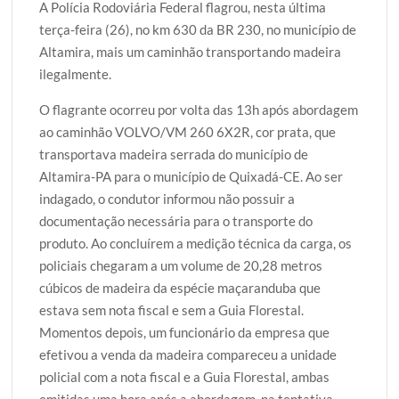
A Polícia Rodoviária Federal flagrou, nesta última
i
c
a
o
a
terça-feira (26), no km 630 da BR 230, no município de
t
e
t
g
r
Altamira, mais um caminhão transportando madeira
t
b
s
g
e
ilegalmente.
e
o
A
e
r
o
p
r
O flagrante ocorreu por volta das 13h após abordagem
k
p
ao caminhão VOLVO/VM 260 6X2R, cor prata, que
transportava madeira serrada do município de
Altamira-PA para o município de Quixadá-CE. Ao ser
indagado, o condutor informou não possuir a
documentação necessária para o transporte do
produto. Ao concluírem a medição técnica da carga, os
policiais chegaram a um volume de 20,28 metros
cúbicos de madeira da espécie maçaranduba que
estava sem nota fiscal e sem a Guia Florestal.
Momentos depois, um funcionário da empresa que
efetivou a venda da madeira compareceu a unidade
policial com a nota fiscal e a Guia Florestal, ambas