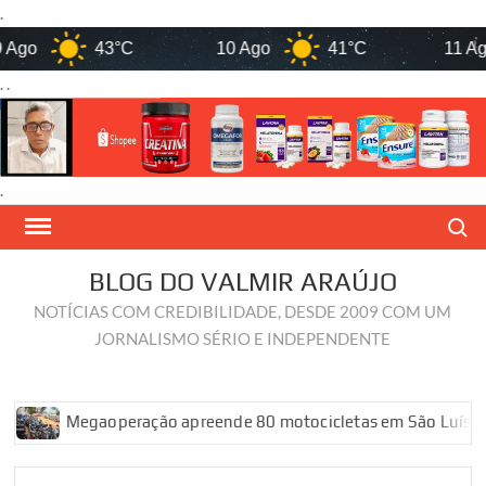
.
43°C
10 Ago
41°C
11 Ago
. .
.
Skip
Search
to
content
BLOG DO VALMIR ARAÚJO
NOTÍCIAS COM CREDIBILIDADE, DESDE 2009 COM UM
JORNALISMO SÉRIO E INDEPENDENTE
Megaoperação apreende 80 motocicletas em São Luís durante açã