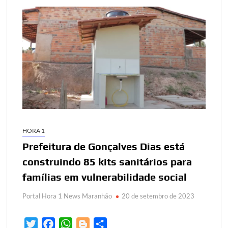
HORA 1
Prefeitura de Gonçalves Dias está
construindo 85 kits sanitários para
famílias em vulnerabilidade social
Portal Hora 1 News Maranhão
20 de setembro de 2023
T
F
W
B
S