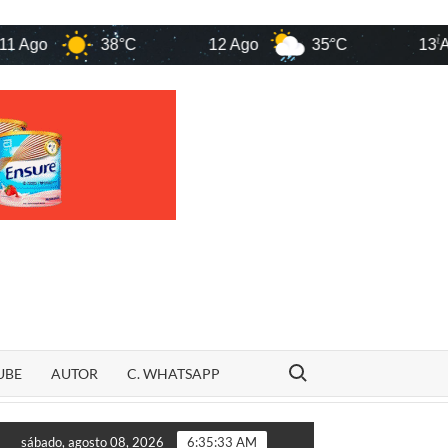
38°C
12 Ago
35°C
13 Ago
Search for:
UBE
AUTOR
C. WHATSAPP
Veja quem são os candidatos ao Senado pelo Maranhão em 202
sábado, agosto 08, 2026
6:35:34 AM