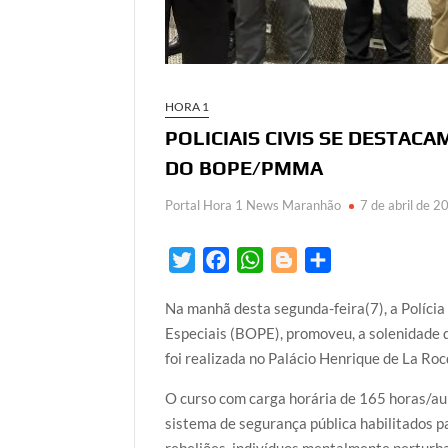
HORA 1
POLICIAIS CIVIS SE DESTAC
DO BOPE/PMMA
Portal Hora 1 News Maranhão
7 de abril de 2
T
F
W
B
S
w
a
h
l
h
Na manhã desta segunda-feira(7), a Políci
i
c
a
o
a
Especiais (BOPE), promoveu, a solenidade 
t
e
t
g
r
foi realizada no Palácio Henrique de La Roc
t
b
s
g
e
e
o
A
e
O curso com carga horária de 165 horas/aul
r
o
p
r
sistema de segurança pública habilitados p
k
p
rebeliões, indivíduos mentalmente perturb