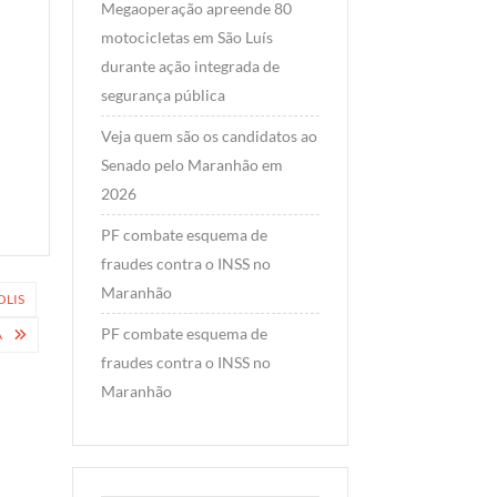
grupo do
Megaoperação apreende 80
governa
motocicletas em São Luís
Carlos B
durante ação integrada de
apoiar E
segurança pública
Read Mo
Veja quem são os candidatos ao
Senado pelo Maranhão em
2026
PF combate esquema de
fraudes contra o INSS no
Maranhão
OLIS
PF combate esquema de
A
fraudes contra o INSS no
Maranhão