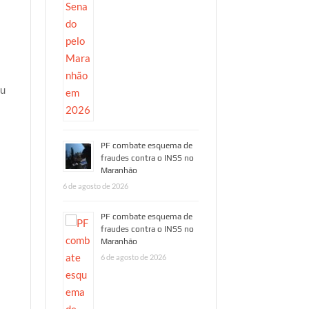
ou
PF combate esquema de
fraudes contra o INSS no
Maranhão
HORA 1
HORA 1
6 de agosto de 2026
PF combate
“VIN
PF combate esquema de
esquema de
OU
fraudes contra o INSS no
Maranhão
fraudes contra
ACAS
6 de agosto de 2026
o INSS no
Famíli
Maranhão
Rildo
Amara
By Portal Hora 1 News