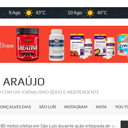
Ago
43°C
10 Ago
40°C
11 Ago
R ARAÚJO
09 COM UM JORNALISMO SÉRIO E INDEPENDENTE
ONÇALVES DIAS
SÃO LUÍS
INSTAGRAM
INSTA
YOU T
as em São Luís durante ação integrada de segurança pública