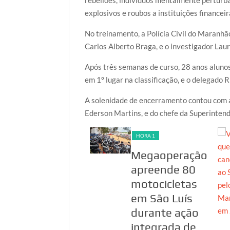
explosivos e roubos a instituições financeir
No treinamento, a Polícia Civil do Maranhão
Carlos Alberto Braga, e o investigador Laur
Após três semanas de curso, 28 anos alunos 
em 1º lugar na classificação, e o delegado R
A solenidade de encerramento contou com 
Ederson Martins, e do chefe da Superinten
HORA 1
HORA 1
PF investiga
Megaoperação
suspeita de
apreende 80
fraudes em
motocicletas
inscrições no
em São Luís
CPF, no
durante ação
Maranhão
integrada de