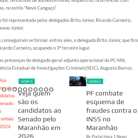
as, no estilo “Novo Cangaço”.
 foi representada pelos delegados Brito Júnior, Ricardo Carneiro,
eano Júnior.
conseguiram se formar, entres eles, o delegado Brito Júnior, que fic
icardo Carneiro, ocupando o 3ª terceiro lugar.
as presenças do delegado-geral adjunto operacional da PC-MA,
dência Estadual de Investigações Criminais(SEIC), Augusto Barros.
HORA 1
HORA 1
Veja quem
PF combate
são os
esquema de
candidatos ao
fraudes contra o
Senado pelo
INSS no
Maranhão em
Maranhão
2026
By Portal Hora 1 News