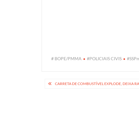
# BOPE/PMMA
#POLICIAIS CIVIS
#SSP
Navegação
CARRETA DE COMBUSTÍVEL EXPLODE, DEIXA R
de
Post