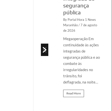
segurança
By Portal Hora 1 News
Maranhão
/ 7 de
pública
agosto de 2026
By Portal Hora 1 News
A Polícia Federal
Maranhão
/ 7 de agosto
de 2026
deflagrou, nesta
sexta-feira (7/8), a
Megaoperação Em
Operação
continuidade às ações
Identidade Ficta, em
integradas de
São Luís/MA, com o
segurança pública e ao
objetivo de apurar
combate às
a…
irregularidades no
trânsito, foi
Read More
deflagrada, na noite…
Read More