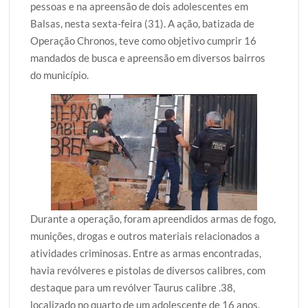
k
p
pessoas e na apreensão de dois adolescentes em
Balsas, nesta sexta-feira (31). A ação, batizada de
Operação Chronos, teve como objetivo cumprir 16
mandados de busca e apreensão em diversos bairros
do município.
Durante a operação, foram apreendidos armas de fogo,
munições, drogas e outros materiais relacionados a
atividades criminosas. Entre as armas encontradas,
havia revólveres e pistolas de diversos calibres, com
destaque para um revólver Taurus calibre .38,
localizado no quarto de um adolescente de 16 anos,