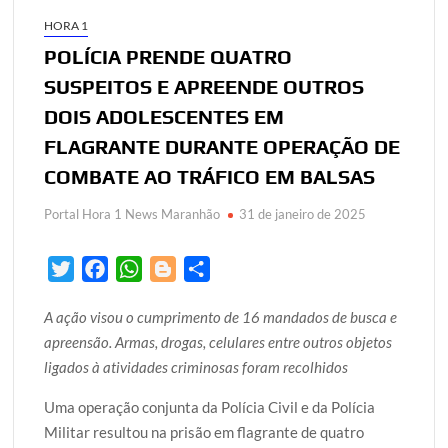
HORA 1
POLÍCIA PRENDE QUATRO
SUSPEITOS E APREENDE OUTROS
DOIS ADOLESCENTES EM
FLAGRANTE DURANTE OPERAÇÃO DE
COMBATE AO TRÁFICO EM BALSAS
Portal Hora 1 News Maranhão
31 de janeiro de 2025
T
F
W
B
S
w
a
h
l
h
A ação visou o cumprimento de 16 mandados de busca e
i
c
a
o
a
apreensão. Armas, drogas, celulares entre outros objetos
t
e
t
g
r
ligados à atividades criminosas foram recolhidos
t
b
s
g
e
e
o
A
e
Uma operação conjunta da Polícia Civil e da Polícia
r
o
p
r
Militar resultou na prisão em flagrante de quatro