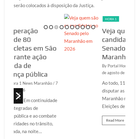
serão colocados à disposição da Justiça.
HORA 1
Veja quem são os
candidatos ao
São
Senado pelo
Maranhão em 2026
By Portal Hora 1 News Maranhão
/ 6
a
de agosto de 2026
Ao todo, 11 candidatos vão
hão
/ 7
disputar as duas cadeiras do
Maranhão no Senado Federal nas
idade
Eleições de 2026. Os nomes…
mbate
Read More
to,