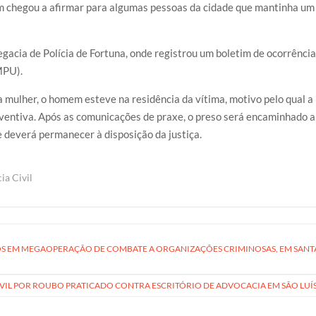
m chegou a afirmar para algumas pessoas da cidade que mantinha um
gacia de Polícia de Fortuna, onde registrou um boletim de ocorrência
MPU).
 mulher, o homem esteve na residência da vítima, motivo pelo qual a
reventiva. Após as comunicações de praxe, o preso será encaminhado a
e deverá permanecer à disposição da justiça.
cia Civil
TOS EM MEGAOPERAÇÃO DE COMBATE A ORGANIZAÇÕES CRIMINOSAS, EM SANT
CIVIL POR ROUBO PRATICADO CONTRA ESCRITÓRIO DE ADVOCACIA EM SÃO LUÍ