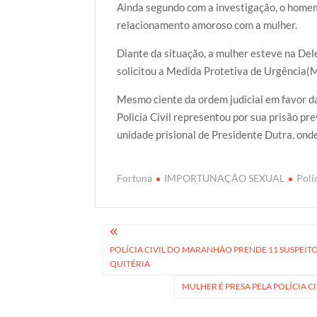
Ainda segundo com a investigação, o home
relacionamento amoroso com a mulher.
Diante da situação, a mulher esteve na Dele
solicitou a Medida Protetiva de Urgência(
Mesmo ciente da ordem judicial em favor da
Policia Civil representou por sua prisão p
unidade prisional de Presidente Dutra, ond
Fortuna
IMPORTUNAÇÃO SEXUAL
Polí
Navegação
POLÍCIA CIVIL DO MARANHÃO PRENDE 11 SUSPEI
de
QUITÉRIA
Post
MULHER É PRESA PELA POLÍCIA 