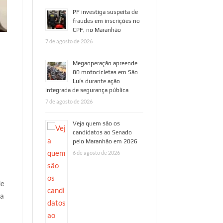
PF investiga suspeita de
fraudes em inscrições no
CPF, no Maranhão
7 de agosto de 2026
Megaoperação apreende
80 motocicletas em São
Luís durante ação
integrada de segurança pública
7 de agosto de 2026
Veja quem são os
candidatos ao Senado
pelo Maranhão em 2026
6 de agosto de 2026
de
ma