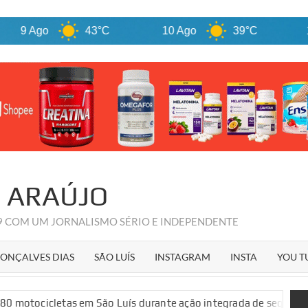
go
43°C
10 Ago
39°C
11 Ago
R ARAÚJO
09 COM UM JORNALISMO SÉRIO E INDEPENDENTE
ONÇALVES DIAS
SÃO LUÍS
INSTAGRAM
INSTA
YOU T
s em São Luís durante ação integrada de segurança pública