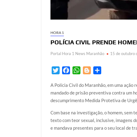
HORA 1
POLÍCIA CIVIL PRENDE HO
Portal Hora 1 News Maranhão
15 de outubro
T
F
W
B
S
w
a
h
l
h
A Polícia Civil do Maranhão, em uma ação 
i
c
a
o
a
mandado de prisão preventiva contra um ho
t
e
t
g
r
descumprimento Medida Protetiva de Urgên
t
b
s
g
e
e
o
A
e
Com base na investigação, o homem, sem t
r
o
p
r
texto com teor sexual, inclusive, imagens d
k
p
e mandava presentes para o seu local de tr