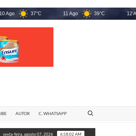
37°C
11 Ago
39°C
12 Ago
Search for:
UBE
AUTOR
C. WHATSAPP
S no Maranhão
“VINGANÇA OU ACASO?” Família de Rildo A
sexta-feira, agosto 07, 2026
6:58:03 AM