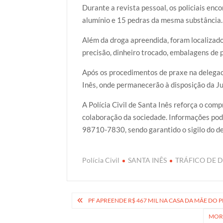
Durante a revista pessoal, os policiais en
alumínio e 15 pedras da mesma substância.
Além da droga apreendida, foram localizado
precisão, dinheiro trocado, embalagens de 
Após os procedimentos de praxe na delegaci
Inês, onde permanecerão à disposição da Ju
A Polícia Civil de Santa Inês reforça o co
colaboração da sociedade. Informações po
98710-7830, sendo garantido o sigilo do d
Polícia Civil
SANTA INÊS
TRÁFICO DE 
Navegação
PF APREENDE R$ 467 MIL NA CASA DA MÃE DO 
de
MORA