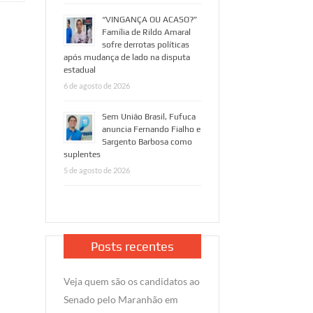
“VINGANÇA OU ACASO?”
Família de Rildo Amaral
sofre derrotas políticas
após mudança de lado na disputa
estadual
6 de agosto de 2026
Sem União Brasil, Fufuca
anuncia Fernando Fialho e
Sargento Barbosa como
suplentes
5 de agosto de 2026
Posts recentes
Veja quem são os candidatos ao
Senado pelo Maranhão em