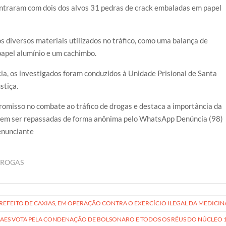
contraram com dois dos alvos 31 pedras de crack embaladas em papel
s diversos materiais utilizados no tráfico, como uma balança de
papel alumínio e um cachimbo.
a, os investigados foram conduzidos à Unidade Prisional de Santa
stiça.
mpromisso no combate ao tráfico de drogas e destaca a importância da
dem ser repassadas de forma anônima pelo WhatsApp Denúncia (98)
enunciante
DROGAS
PREFEITO DE CAXIAS, EM OPERAÇÃO CONTRA O EXERCÍCIO ILEGAL DA MEDICIN
ES VOTA PELA CONDENAÇÃO DE BOLSONARO E TODOS OS RÉUS DO NÚCLEO 