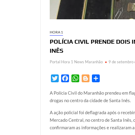
HORA 1
POLÍCIA CIVIL PRENDE DOIS
INÊS
Portal Hora 1 News Maranhão
9 de setembro
T
F
W
B
S
w
a
h
l
h
A Polícia Civil do Maranhão prendeu em flag
i
c
a
o
a
drogas no centro da cidade de Santa Inês.
t
e
t
g
r
t
b
s
g
e
A ação policial foi deflagrada após o rece
e
o
A
e
Mercado Central, no centro de Santa Inês, 
r
o
p
r
confirmaram as informações e realizaram a
k
p