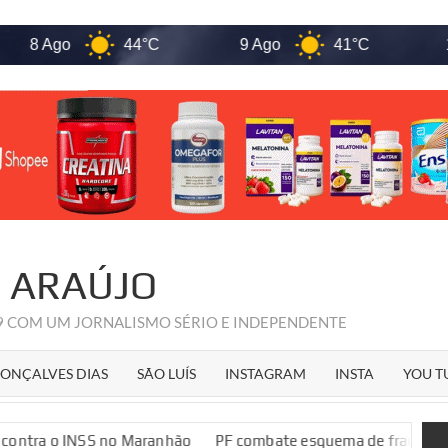
Ago
44°C
9 Ago
41°C
10 Ago
R ARAÚJO
09 COM UM JORNALISMO SÉRIO E INDEPENDENTE
ONÇALVES DIAS
SÃO LUÍS
INSTAGRAM
INSTA
YOU T
SS no Maranhão
PF combate esquema de fraudes contra o INS