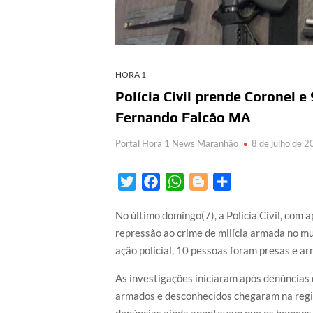
HORA 1
Polícia Civil prende Coronel 
Fernando Falcão MA
Portal Hora 1 News Maranhão
8 de julho de 
T
F
W
B
S
w
a
h
l
h
No último domingo(7), a Polícia Civil, com
i
c
a
o
a
repressão ao crime de milícia armada no mu
t
e
t
g
r
ação policial, 10 pessoas foram presas e a
t
b
s
g
e
e
o
A
e
As investigações iniciaram após denúncias 
r
o
p
r
armados e desconhecidos chegaram na regi
k
p
denúncias ainda apontavam que os homens, 