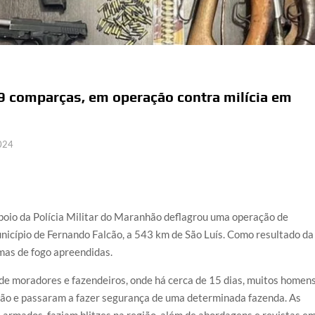
e 9 comparças, em operação contra milícia em
2024
 apoio da Polícia Militar do Maranhão deflagrou uma operação de
nicípio de Fernando Falcão, a 543 km de São Luís. Como resultado da
rmas de fogo apreendidas.
de moradores e fazendeiros, onde há cerca de 15 dias, muitos homen
ão e passaram a fazer segurança de uma determinada fazenda. As
armados, faziam blitzes na região, além de abordagens e revistas e