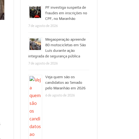
PF investiga suspeita de
fraudes em inscrições no
CPF, no Maranhão
7 de agosto de 2026
Megaoperação apreende
80 motocicletas em São
Luís durante ação
integrada de segurança pública
7 de agosto de 2026
Veja quem são os
candidatos ao Senado
pelo Maranhão em 2026
6 de agosto de 2026
s
m