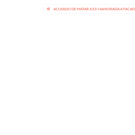
Navegação
ACUSADO DE MATAR A EX-NAMORADA A FACA
de
Post