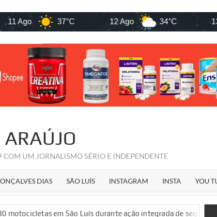
go
37°C
12 Ago
34°C
13 Ago
R ARAÚJO
09 COM UM JORNALISMO SÉRIO E INDEPENDENTE
ONÇALVES DIAS
SÃO LUÍS
INSTAGRAM
INSTA
YOU T
s em São Luís durante ação integrada de segurança pública