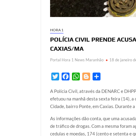
HORA 1
POLÍCIA CIVIL PRENDE ACU
CAXIAS/MA
Portal Hora 1 News Maranhão
18 de janeiro 
T
F
W
B
S
w
a
h
l
h
A Polícia Civil, através da DENARC e DHPP
i
c
a
o
a
efetuou na manhã desta sexta feira (14), a
t
e
t
g
r
Cidade, bairro Ponte, em Caxias. Durante a
t
b
s
g
e
e
o
A
e
As informações dão conta, que uma acusada
r
o
p
r
de tráfico de drogas. Com a mesma foram a
k
p
cedulas e moedas, 174 (cento e setenta e q