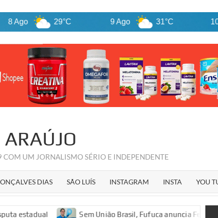
29°C
9 Ago
31°C
10 Ago
R ARAÚJO
09 COM UM JORNALISMO SÉRIO E INDEPENDENTE
ONÇALVES DIAS
SÃO LUÍS
INSTAGRAM
INSTA
YOU T
Sem União Brasil, Fufuca anuncia Fernando Fialho e Sa