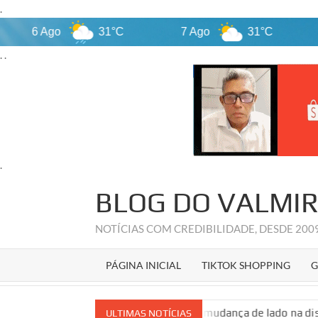
.
Ago
31°C
7 Ago
31°C
8 Ago
. .
.
Skip
BLOG DO VALMI
to
content
NOTÍCIAS COM CREDIBILIDADE, DESDE 20
PÁGINA INICIAL
TIKTOK SHOPPING
G
e derrotas políticas após mudança de lado na disputa estadual
ULTIMAS NOTÍCIAS