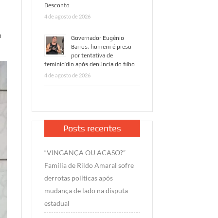
Desconto
4 de agosto de 2026
a
Governador Eugênio
Barros, homem é preso
por tentativa de
feminicídio após denúncia do filho
4 de agosto de 2026
Posts recentes
“VINGANÇA OU ACASO?”
Família de Rildo Amaral sofre
derrotas políticas após
mudança de lado na disputa
estadual