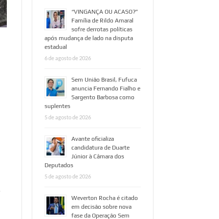
“VINGANÇA OU ACASO?”
Família de Rildo Amaral
sofre derrotas políticas
após mudança de lado na disputa
estadual
6 de agosto de 2026
Sem União Brasil, Fufuca
anuncia Fernando Fialho e
Sargento Barbosa como
suplentes
5 de agosto de 2026
Avante oficializa
candidatura de Duarte
Júnior à Câmara dos
Deputados
5 de agosto de 2026
e
Weverton Rocha é citado
em decisão sobre nova
fase da Operação Sem