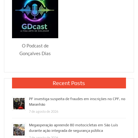
O Podcast de
Gonçalves Dias
Recent Posts
PF investiga suspeita de fraudes em inscrições no CPF, no
Maranhão
7 de agosto de 2026
Megaoperação apreende 80 motocicletas em São Luís
durante ação integrada de segurança pública
7 de agosto de 2026