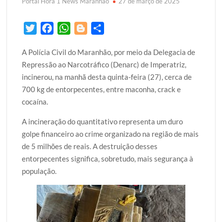
Portal Hora 1 News Maranhão
27 de março de 2025
T
F
W
B
S
w
a
h
l
h
A Polícia Civil do Maranhão, por meio da Delegacia de
i
c
a
o
a
Repressão ao Narcotráfico (Denarc) de Imperatriz,
t
e
t
g
r
incinerou, na manhã desta quinta-feira (27), cerca de
t
b
s
g
e
700 kg de entorpecentes, entre maconha, crack e
e
o
A
e
cocaína.
r
o
p
r
k
p
A incineração do quantitativo representa um duro
golpe financeiro ao crime organizado na região de mais
de 5 milhões de reais. A destruição desses
entorpecentes significa, sobretudo, mais segurança à
população.