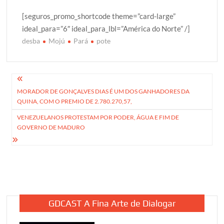
[seguros_promo_shortcode theme=”card-large”
ideal_para=”6″ ideal_para_lbl=”América do Norte” /]
desba
Mojú
Pará
pote
Navegação
MORADOR DE GONÇALVES DIAS É UM DOS GANHADORES DA
de
QUINA, COM O PREMIO DE 2.780.270,57,
Post
VENEZUELANOS PROTESTAM POR PODER, ÁGUA E FIM DE
GOVERNO DE MADURO
GDCAST A Fina Arte de Dialogar