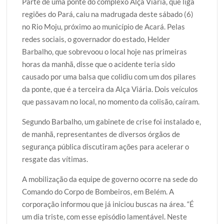
Parte de uma ponte do complexo Alça Viária, que liga
i
c
a
o
a
regiões do Pará, caiu na madrugada deste sábado (6)
t
e
t
g
r
no Rio Moju, próximo ao município de Acará. Pelas
t
b
s
g
e
redes sociais, o governador do estado, Helder
e
o
A
e
Barbalho, que sobrevoou o local hoje nas primeiras
r
o
p
r
horas da manhã, disse que o acidente teria sido
k
p
causado por uma balsa que colidiu com um dos pilares
da ponte, que é a terceira da Alça Viária. Dois veículos
que passavam no local, no momento da colisão, caíram.
Segundo Barbalho, um gabinete de crise foi instalado e,
de manhã, representantes de diversos órgãos de
segurança pública discutiram ações para acelerar o
resgate das vítimas.
A mobilização da equipe de governo ocorre na sede do
Comando do Corpo de Bombeiros, em Belém. A
corporação informou que já iniciou buscas na área. “É
um dia triste, com esse episódio lamentável. Neste