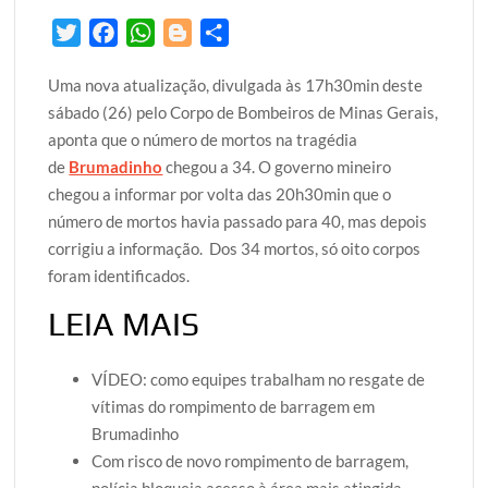
T
F
W
B
S
w
a
h
l
h
Uma nova atualização, divulgada às 17h30min deste
i
c
a
o
a
sábado (26) pelo Corpo de Bombeiros de Minas Gerais,
t
e
t
g
r
aponta que o número de mortos na tragédia
t
b
s
g
e
de
Brumadinho
chegou a 34. O governo mineiro
e
o
A
e
chegou a informar por volta das 20h30min que o
r
o
p
r
número de mortos havia passado para 40, mas depois
k
p
corrigiu a informação. Dos 34 mortos, só oito corpos
foram identificados.
LEIA MAIS
VÍDEO: como equipes trabalham no resgate de
vítimas do rompimento de barragem em
Brumadinho
Com risco de novo rompimento de barragem,