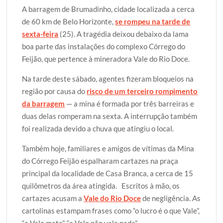
A barragem de Brumadinho, cidade localizada a cerca
de 60 km de Belo Horizonte,
se rompeu na tarde de
sexta-feira
(25). A tragédia deixou debaixo da lama
boa parte das instalações do complexo Córrego do
Feijão, que pertence à mineradora Vale do Rio Doce.
Na tarde deste sábado, agentes fizeram bloqueios na
região por causa do
risco de um terceiro rompimento
da barragem
— a mina é formada por três barreiras e
duas delas romperam na sexta. A interrupção também
foi realizada devido a chuva que atingiu o local.
Também hoje, familiares e amigos de vítimas da Mina
do Córrego Feijão espalharam cartazes na praça
principal da localidade de Casa Branca, a cerca de 15
quilômetros da área atingida. Escritos à mão, os
cartazes acusam a
Vale do Rio Doce
de negligência. As
cartolinas estampam frases como “o lucro é o que Vale”,
“a Vale mata”, “a Vale não vale nada”.