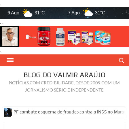
.
6 Ago
31°C
7 Ago
31°C
8 Ag
. .
.
Skip
Search
to
content
BLOG DO VALMIR ARAÚJO
NOTÍCIAS COM CREDIBILIDADE, DESDE 2009 COM UM
JORNALISMO SÉRIO E INDEPENDENTE
F combate esquema de fraudes contra o INSS no Maranhão
P