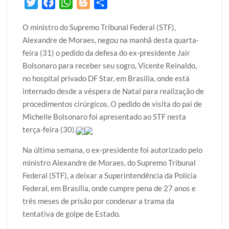
T
F
W
B
S
w
a
h
l
h
O ministro do Supremo Tribunal Federal (STF),
i
c
a
o
a
Alexandre de Moraes, negou na manhã desta quarta-
t
e
t
g
r
feira (31) o pedido da defesa do ex-presidente Jair
t
b
s
g
e
Bolsonaro para receber seu sogro, Vicente Reinaldo,
e
o
A
e
no hospital privado DF Star, em Brasília, onde está
r
o
p
r
internado desde a véspera de Natal para realização de
k
p
procedimentos cirúrgicos. O pedido de visita do pai de
Michelle Bolsonaro foi apresentado ao STF nesta
terça-feira (30).
Na última semana, o ex-presidente foi autorizado pelo
ministro Alexandre de Moraes, do Supremo Tribunal
Federal (STF), a deixar a Superintendência da Polícia
Federal, em Brasília, onde cumpre pena de 27 anos e
três meses de prisão por condenar a trama da
tentativa de golpe de Estado.