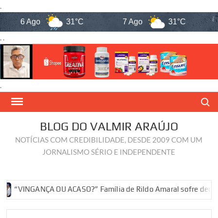
.
6 Ago
31°C
7 Ago
31°C
8
. .
.
Skip
Search
to
content
BLOG DO VALMIR ARAÚJO
NOTÍCIAS COM CREDIBILIDADE, DESDE 2009 COM UM
JORNALISMO SÉRIO E INDEPENDENTE
INGANÇA OU ACASO?” Família de Rildo Amaral sofre derrotas pol