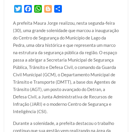
T
F
W
B
S
w
a
h
l
h
A prefeita Maura Jorge realizou, nesta segunda-feira
i
c
a
o
a
(30), uma grande solenidade que marcou a inauguração
t
e
t
g
r
do Centro de Segurança do Município de Lago da
t
b
s
g
e
Pedra, uma obra histórica e que representa um marco
e
o
A
e
na estrutura da segurança pública da região. O espaço
r
o
p
r
passa a abrigar a Secretaria Municipal de Segurança
k
p
Pública, Trânsito e Defesa Civil, o comando da Guarda
Civil Municipal (GCM), o Departamento Municipal de
Trânsito e Transporte (DMTT), a base dos Agentes de
Trânsito (AGT), um posto avançado do Detran, a
Defesa Civil, a Junta Administrativa de Recursos de
Infração (JARI) e o moderno Centro de Segurança e
Inteligência (CSI).
Durante a solenidade, a prefeita destacou o trabalho
contínuo que sua gestão vem realizando na área da