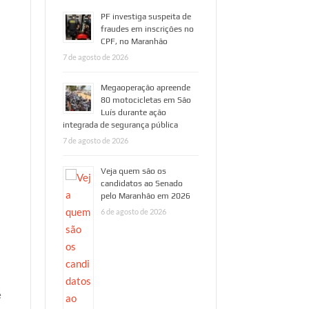
PF investiga suspeita de
fraudes em inscrições no
CPF, no Maranhão
7 de agosto de 2026
Megaoperação apreende
80 motocicletas em São
Luís durante ação
integrada de segurança pública
7 de agosto de 2026
Veja quem são os
candidatos ao Senado
pelo Maranhão em 2026
6 de agosto de 2026
é