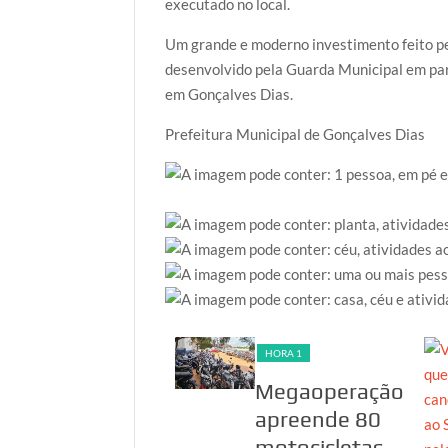
executado no local.
Um grande e moderno investimento feito pe
desenvolvido pela Guarda Municipal em parce
em Gonçalves Dias.
Prefeitura Municipal de Gonçalves Dias
HORA 1
HORA 1
PF investiga
Megaoperação
suspeita de
apreende 80
fraudes em
motocicletas