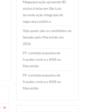
Megaoperação apreende 80
Imperatri
motocicletas em São Luís
Amaral, 
durante ação integrada de
romper c
segurança pública
grupo do
governa
Veja quem são os candidatos ao
Carlos B
Senado pelo Maranhão em
apoiar E
2026
Read Mo
PF combate esquema de
fraudes contra o INSS no
Maranhão
PF combate esquema de
fraudes contra o INSS no
Maranhão
O