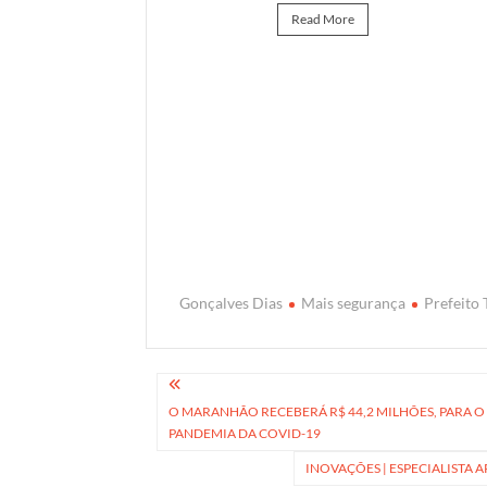
Read More
Gonçalves Dias
Mais segurança
Prefeito
Navegação
O MARANHÃO RECEBERÁ R$ 44,2 MILHÕES, PARA 
de
PANDEMIA DA COVID-19
Post
INOVAÇÕES | ESPECIALISTA 