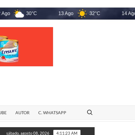
30°C
13 Ago
32°C
14 Ago
Search for:
UBE
AUTOR
C. WHATSAPP
Veja quem são os candidatos ao Senado pelo Maranhão em 202
sábado, agosto 08, 2026
4:11:24 AM