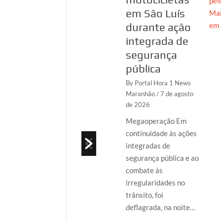
inscrições no
em São Luís
CPF, no
durante ação
Maranhão
integrada de
segurança
By Portal Hora 1 News
Maranhão
/ 7 de
pública
agosto de 2026
By Portal Hora 1 News
A Polícia Federal
Maranhão
/ 7 de agosto
de 2026
deflagrou, nesta
sexta-feira (7/8), a
Megaoperação Em
Operação
continuidade às ações
Identidade Ficta, em
integradas de
São Luís/MA, com o
segurança pública e ao
objetivo de apurar
combate às
a…
irregularidades no
trânsito, foi
Read More
deflagrada, na noite…