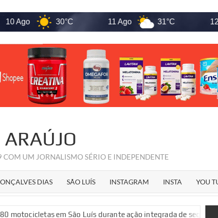
o
30°C
11 Ago
31°C
12 Ago
R ARAÚJO
09 COM UM JORNALISMO SÉRIO E INDEPENDENTE
ONÇALVES DIAS
SÃO LUÍS
INSTAGRAM
INSTA
YOU T
s em São Luís durante ação integrada de segurança pública