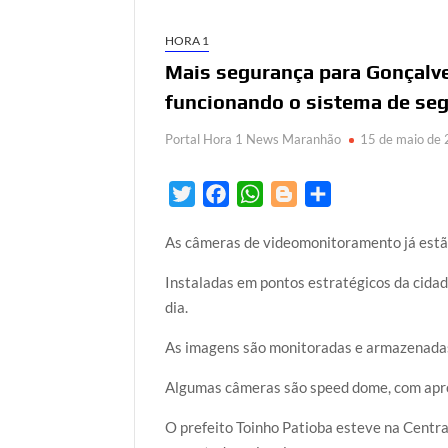
HORA 1
Mais segurança para Gonçalves
funcionando o sistema de se
Portal Hora 1 News Maranhão
15 de maio de
T
F
W
B
S
w
a
h
l
h
As câmeras de videomonitoramento já estã
i
c
a
o
a
t
e
t
g
r
Instaladas em pontos estratégicos da cida
t
b
s
g
e
dia.
e
o
A
e
As imagens são monitoradas e armazenada
r
o
p
r
k
p
Algumas câmeras são speed dome, com apro
O prefeito Toinho Patioba esteve na Cent