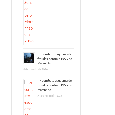
PF combate esquema de
fraudes contra o INSS no
Maranhão
6 de agosto de 2026
PF combate esquema de
fraudes contra o INSS no
Maranhão
HORA 1
HORA 1
6 de agosto de 2026
PF combate
“VIN
esquema de
OU
fraudes contra
ACAS