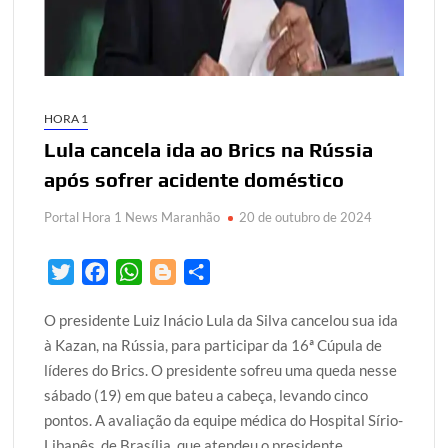
HORA 1
Lula cancela ida ao Brics na Rússia
após sofrer acidente doméstico
Portal Hora 1 News Maranhão
20 de outubro de 2024
T
F
W
B
S
w
a
h
l
h
O presidente Luiz Inácio Lula da Silva cancelou sua ida
i
c
a
o
a
à Kazan, na Rússia, para participar da 16ª Cúpula de
t
e
t
g
r
líderes do Brics. O presidente sofreu uma queda nesse
t
b
s
g
e
sábado (19) em que bateu a cabeça, levando cinco
e
o
A
e
pontos. A avaliação da equipe médica do Hospital Sírio-
r
o
p
r
Libanês, de Brasília, que atendeu o presidente