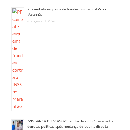
PF combate esquema de fraudes contra o INSS no
Maranhão
6 de agosto de 2026
“VINGANÇA OU ACASO?” Família de Rildo Amaral sofre
derrotas políticas após mudança de lado na disputa