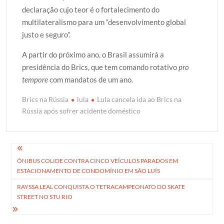
declaração cujo teor é o fortalecimento do
multilateralismo para um “desenvolvimento global
justo e seguro”.
A partir do próximo ano, o Brasil assumirá a
presidência do Brics, que tem comando rotativo
pro
tempore
com mandatos de um ano.
Brics na Rússia
lula
Lula cancela ida ao Brics na
Rússia após sofrer acidente doméstico
Navegação
ÔNIBUS COLIDE CONTRA CINCO VEÍCULOS PARADOS EM
de
ESTACIONAMENTO DE CONDOMÍNIO EM SÃO LUÍS
Post
RAYSSA LEAL CONQUISTA O TETRACAMPEONATO DO SKATE
STREET NO STU RIO