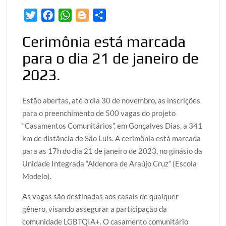
T
F
W
B
S
w
a
h
l
h
Cerimônia está marcada
i
c
a
o
a
para o dia 21 de janeiro de
t
e
t
g
r
t
b
s
g
e
2023.
e
o
A
e
r
o
p
r
Estão abertas, até o dia 30 de novembro, as inscrições
k
p
para o preenchimento de 500 vagas do projeto
“Casamentos Comunitários”, em Gonçalves Dias, a 341
km de distância de São Luís. A cerimônia está marcada
para as 17h do dia 21 de janeiro de 2023, no ginásio da
Unidade Integrada “Aldenora de Araújo Cruz” (Escola
Modelo).
As vagas são destinadas aos casais de qualquer
gênero, visando assegurar a participação da
comunidade LGBTQIA+. O casamento comunitário