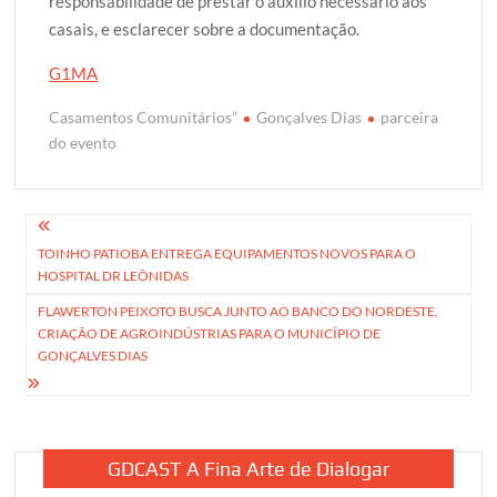
responsabilidade de prestar o auxílio necessário aos
casais, e esclarecer sobre a documentação.
G1MA
Casamentos Comunitários”
Gonçalves Dias
parceira
do evento
Navegação
TOINHO PATIOBA ENTREGA EQUIPAMENTOS NOVOS PARA O
de
HOSPITAL DR LEÔNIDAS
Post
FLAWERTON PEIXOTO BUSCA JUNTO AO BANCO DO NORDESTE,
CRIAÇÃO DE AGROINDÚSTRIAS PARA O MUNICÍPIO DE
GONÇALVES DIAS
GDCAST A Fina Arte de Dialogar