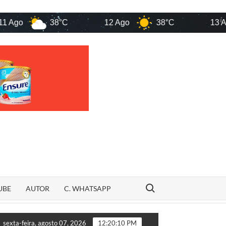
38°C
12 Ago
38°C
13 Ago
Search for:
UBE
AUTOR
C. WHATSAPP
o Maranhão
“VINGANÇA OU ACASO?” Família de Rildo Amar
sexta-feira, agosto 07, 2026
12:20:11 PM