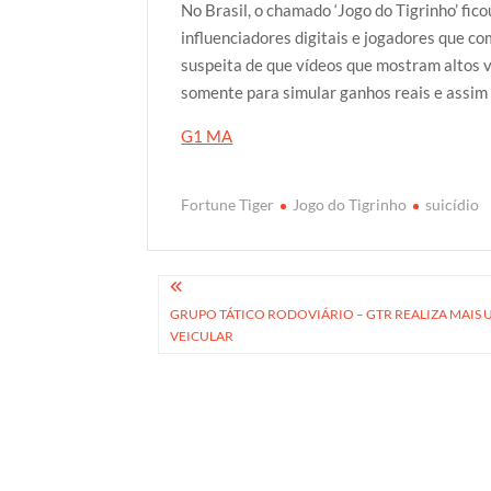
No Brasil, o chamado ‘Jogo do Tigrinho’ fi
influenciadores digitais e jogadores que co
suspeita de que vídeos que mostram altos v
somente para simular ganhos reais e assim 
G1 MA
Fortune Tiger
Jogo do Tigrinho
suicídio
Navegação
GRUPO TÁTICO RODOVIÁRIO – GTR REALIZA MAIS
de
VEICULAR
Post