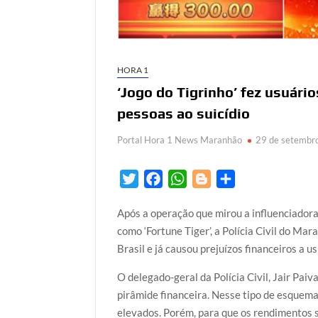
HORA 1
‘Jogo do Tigrinho’ fez usuári
pessoas ao suicídio
Portal Hora 1 News Maranhão
29 de setembr
T
F
W
B
S
w
a
h
l
h
Após a operação que mirou a influenciadora 
i
c
a
o
a
como ‘Fortune Tiger’, a Polícia Civil do Mar
t
e
t
g
r
Brasil e já causou prejuízos financeiros a us
t
b
s
g
e
e
o
A
e
O delegado-geral da Polícia Civil, Jair Pai
r
o
p
r
pirâmide financeira. Nesse tipo de esquem
k
p
elevados. Porém, para que os rendimentos 