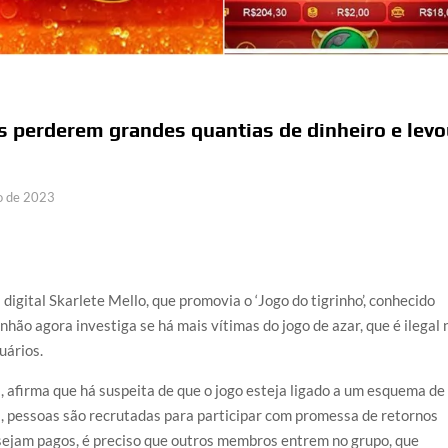
os perderem grandes quantias de dinheiro e lev
o de 2023
digital Skarlete Mello, que promovia o ‘Jogo do tigrinho’, conhecido
anhão agora investiga se há mais vítimas do jogo de azar, que é ilegal 
uários.
va, afirma que há suspeita de que o jogo esteja ligado a um esquema de
a, pessoas são recrutadas para participar com promessa de retornos
sejam pagos, é preciso que outros membros entrem no grupo, que