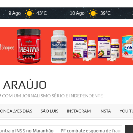
go
43°C
10 Ago
39°C
11 Ago
R ARAÚJO
09 COM UM JORNALISMO SÉRIO E INDEPENDENTE
ONÇALVES DIAS
SÃO LUÍS
INSTAGRAM
INSTA
YOU T
no Maranhão
PF combate esquema de fraudes contra o INSS n