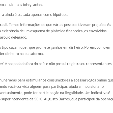
m ainda mais integrantes.
ira ainda é tratada apenas como hipótese.
Brasil. Temos informações de que várias pessoas tiveram prejuízo. As
a existência de um esquema de pirâmide financeira, os envolvidos
arou o delegado.
do tipo caça níquel, que promete ganhos em dinheiro. Porém, como em
der dinheiro na plataforma.
ger’ é hospedado fora do país e não possui registro ou representantes
uneradas para estimular os consumidores a acessar jogos online qu
ando você convida alguém para participar, ajuda a impulsionar o
entualmente, pode ter participação na ilegalidade. Um indicativo é
 o superintendente da SEIC, Augusto Barros, que participou da operaç