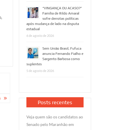
“VINGANÇA OU ACASO?”
Família de Rildo Amaral
o,
sofre derrotas políticas
após mudança de lado na disputa
estadual
6 de agosto de 2026
Sem União Brasil, Fufuca
anuncia Fernando Fialho e
Sargento Barbosa como
suplentes
5 de agosto de 2026
S
Posts recentes
Veja quem são os candidatos ao
Senado pelo Maranhão em