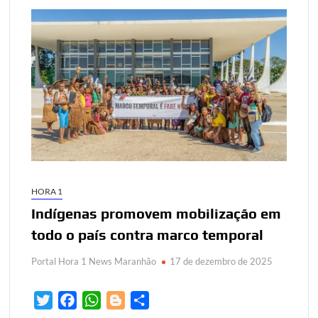
HORA 1
Indígenas promovem mobilização em
todo o país contra marco temporal
Portal Hora 1 News Maranhão
17 de dezembro de 2025
T
F
W
B
S