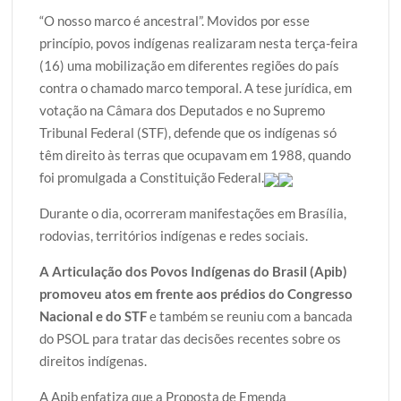
w
a
h
l
h
“O nosso marco é ancestral”. Movidos por esse
i
c
a
o
a
princípio, povos indígenas realizaram nesta terça-feira
t
e
t
g
r
(16) uma mobilização em diferentes regiões do país
t
b
s
g
e
contra o chamado marco temporal. A tese jurídica, em
e
o
A
e
votação na Câmara dos Deputados e no Supremo
r
o
p
r
Tribunal Federal (STF), defende que os indígenas só
k
p
têm direito às terras que ocupavam em 1988, quando
foi promulgada a Constituição Federal.
Durante o dia, ocorreram manifestações em Brasília,
rodovias, territórios indígenas e redes sociais.
A Articulação dos Povos Indígenas do Brasil (Apib)
promoveu atos em frente aos prédios do Congresso
Nacional e do STF
e também se reuniu com a bancada
do PSOL para tratar das decisões recentes sobre os
direitos indígenas.
A Apib enfatiza que a Proposta de Emenda