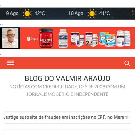
.
 Ago
42°C
10 Ago
41°C
11 Ag
. .
.
Skip
Search
to
content
BLOG DO VALMIR ARAÚJO
NOTÍCIAS COM CREDIBILIDADE, DESDE 2009 COM UM
JORNALISMO SÉRIO E INDEPENDENTE
a suspeita de fraudes em inscrições no CPF, no Maranhão