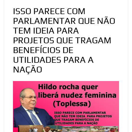
w
a
h
l
h
ISSO PARECE COM
i
c
a
o
a
PARLAMENTAR QUE NÃO
t
e
t
g
r
t
b
s
g
e
TEM IDEIA PARA
e
o
A
e
PROJETOS QUE TRAGAM
r
o
p
r
BENEFÍCIOS DE
k
p
UTILIDADES PARA A
NAÇÃO