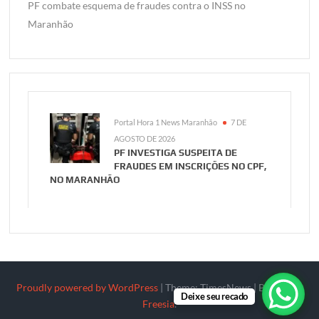
PF combate esquema de fraudes contra o INSS no
Maranhão
Portal Hora 1 News Maranhão
7 DE
AGOSTO DE 2026
PF INVESTIGA SUSPEITA DE
FRAUDES EM INSCRIÇÕES NO CPF,
NO MARANHÃO
Proudly powered by WordPress
|
Theme: TimesNews
|
By
Theme
Deixe seu recado
Freesia
.