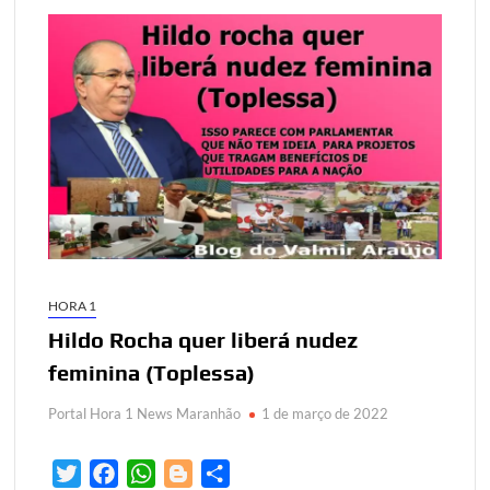
HORA 1
Hildo Rocha quer liberá nudez
feminina (Toplessa)
Portal Hora 1 News Maranhão
1 de março de 2022
T
F
W
B
S