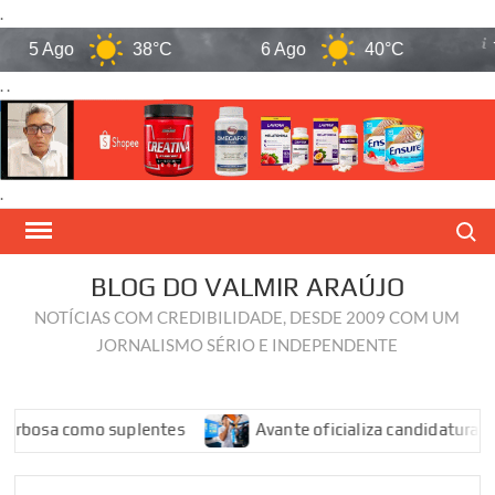
.
5 Ago
38°C
6 Ago
40°C
7 A
. .
.
Skip
Search
to
content
BLOG DO VALMIR ARAÚJO
NOTÍCIAS COM CREDIBILIDADE, DESDE 2009 COM UM
JORNALISMO SÉRIO E INDEPENDENTE
osa como suplentes
Avante oficializa candidatura de Dua