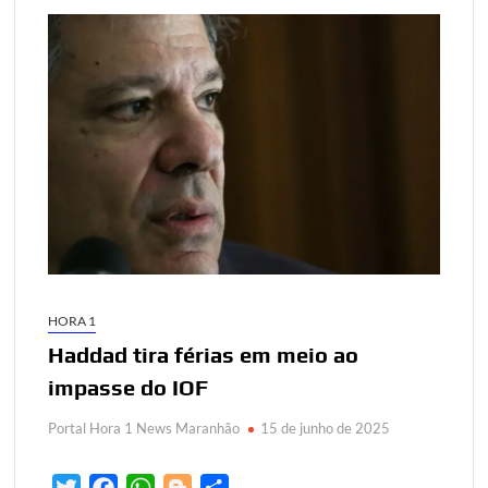
HORA 1
Haddad tira férias em meio ao
impasse do IOF
Portal Hora 1 News Maranhão
15 de junho de 2025
T
F
W
B
S