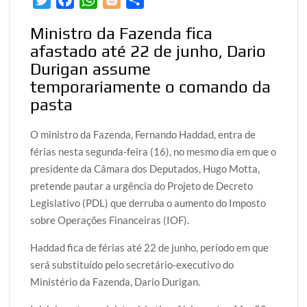
w
a
h
l
h
Ministro da Fazenda fica
i
c
a
o
a
afastado até 22 de junho, Dario
t
e
t
g
r
Durigan assume
t
b
s
g
e
temporariamente o comando da
e
o
A
e
pasta
r
o
p
r
k
p
O ministro da Fazenda, Fernando Haddad, entra de
férias nesta segunda-feira (16), no mesmo dia em que o
presidente da Câmara dos Deputados, Hugo Motta,
pretende pautar a urgência do Projeto de Decreto
Legislativo (PDL) que derruba o aumento do Imposto
sobre Operações Financeiras (IOF).
Haddad fica de férias até 22 de junho, período em que
será substituído pelo secretário-executivo do
Ministério da Fazenda, Dario Durigan.