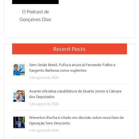
O Podcast de
Gonçalves Dias
Recent Posts
Sem União Brasil, Fufuca anuncia Fernando Fialho e
Sargento Barbosa como suplentes
5 de agosto de 2026
Avante oficializa candidatura de Duarte Júnior à Câmara
dos Deputados
5 de agosto de 2026
Weverton Rocha é citado em decisão sobre nova fase da
Operação Sem Desconto
4 de agosto de 2026