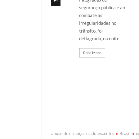
São Luís/MA, com o
segurança pública e ao
objetivo de apurar
combate às
a…
irregularidades no
trânsito, foi
Read More
deflagrada, na noite…
Read More
abuso de crianças e adolescentes
Brasil
e