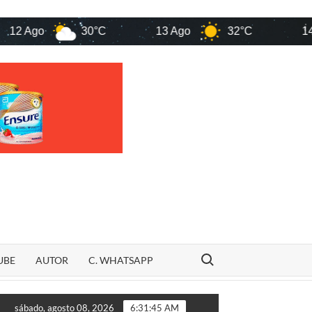
30°C
13 Ago
32°C
14 Ago
Search for:
UBE
AUTOR
C. WHATSAPP
a quem são os candidatos ao Senado pelo Maranhão em 2026
sábado, agosto 08, 2026
6:31:46 AM