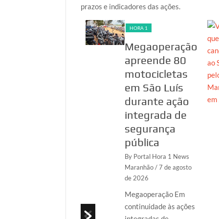
prazos e indicadores das ações.
HORA 1
HORA 1
PF investiga
Megaoperação
suspeita de
apreende 80
fraudes em
motocicletas
inscrições no
em São Luís
CPF, no
durante ação
Maranhão
integrada de
segurança
By Portal Hora 1 News
Maranhão
/ 7 de
pública
agosto de 2026
By Portal Hora 1 News
A Polícia Federal
Maranhão
/ 7 de agosto
de 2026
deflagrou, nesta
sexta-feira (7/8), a
Megaoperação Em
Operação
continuidade às ações
Identidade Ficta, em
integradas de