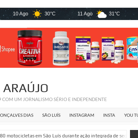
Ago
30°C
11 Ago
31°C
12 Ago
R ARAÚJO
09 COM UM JORNALISMO SÉRIO E INDEPENDENTE
ONÇALVES DIAS
SÃO LUÍS
INSTAGRAM
INSTA
YOU T
m São Luís durante ação integrada de segurança pública
Vej