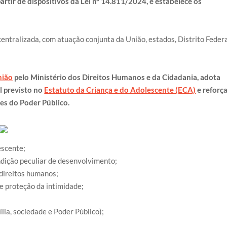
artir de dispositivos da Lei nº 14.811/2024, e estabelece os
entralizada, com atuação conjunta da União, estados, Distrito Feder
nião
pelo Ministério dos Direitos Humanos e da Cidadania, adota
l previsto no
Estatuto da Criança e do Adolescente (ECA)
e reforça
es do Poder Público.
escente;
dição peculiar de desenvolvimento;
 direitos humanos;
 e proteção da intimidade;
lia, sociedade e Poder Público);