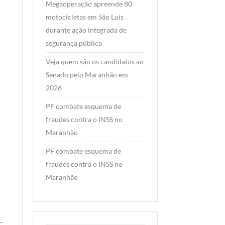
Megaoperação apreende 80
motocicletas em São Luís
HORA 1
HORA 1
durante ação integrada de
segurança pública
PF combate
“VIN
esquema de
OU
Veja quem são os candidatos ao
fraudes contra
ACAS
Senado pelo Maranhão em
o INSS no
Famíli
2026
Maranhão
Rildo
PF combate esquema de
Amara
By Portal Hora 1 News
fraudes contra o INSS no
Maranhão
/ 6 de agosto de
sofre
Maranhão
2026
derro
PF combate esquema de
A Polícia Federal
políti
fraudes contra o INSS no
deflagrou, nesta quinta-
após
Maranhão
feira (6/8), a Operação
muda
Procuração Fantasma,
de la
com o objetivo de
dispu
…
desarticular um grupo