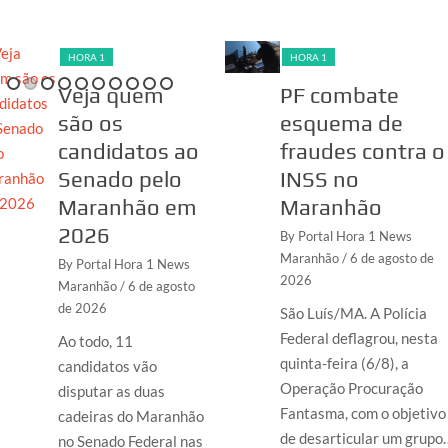
HORA 1
HORA 1
Veja quem
PF combate
são os
esquema de
candidatos ao
fraudes contra o
Senado pelo
INSS no
Maranhão em
Maranhão
2026
By Portal Hora 1 News
Maranhão
/ 6 de agosto de
By Portal Hora 1 News
2026
Maranhão
/ 6 de agosto
de 2026
São Luís/MA. A Polícia
Federal deflagrou, nesta
Ao todo, 11
quinta-feira (6/8), a
candidatos vão
Operação Procuração
disputar as duas
Fantasma, com o objetivo
cadeiras do Maranhão
de desarticular um grupo
no Senado Federal nas