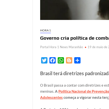
HORA 1
Governo cria política de comb
Portal Hora 1 News Maranhão
19 de maio de
T
F
W
B
S
w
a
h
l
h
Brasil terá diretrizes padroniza
i
c
a
o
a
t
e
t
g
r
O Brasil passa a contar com diretrizes e e
t
b
s
g
e
meninas.
A
Política Nacional de Prevençã
e
o
A
e
Adolescentes
começa a vigorar nesta terça
r
o
p
r
k
p