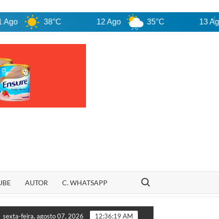
38°C
12 Ago
35°C
13 Ago
Search for:
UBE
AUTOR
C. WHATSAPP
Veja quem são os candidatos ao Senado pelo Maranhão em 2026
sexta-feira, agosto 07, 2026
12:36:20 AM